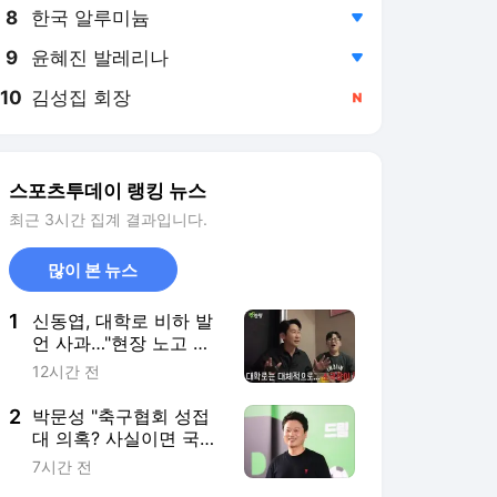
8
한국 알루미늄
,하락
9
윤혜진 발레리나
,하락
10
김성집 회장
,신규
스포츠투데이 랭킹 뉴스
최근 3시간 집계 결과입니다.
많이 본 뉴스
1
신동엽, 대학로 비하 발
언 사과…"현장 노고 배
려 못했다"
12시간 전
2
박문성 "축구협회 성접
대 의혹? 사실이면 국제
망신…사고방식이 얼마
7시간 전
나 후졌는지 보여줘"