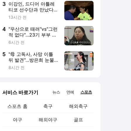
3
이강인, 드디어 아틀레
티코 선수단과 만났다…
시메오네 감독과 반갑게
13시간 전
인사
4
"우산으로 때려"vs"그런
적 없다"…23기 부부 엇
갈린 주장(이혼숙려캠
6시간 전
프) [종합]
5
"母 고독사, 사망 이틀
뒤 발견"…방은희 눈물
고백(특종세상) [TV캡
8시간 전
처]
서비스 바로가기
뉴스
연예
스포츠
스포츠 홈
축구
해외축구
야구
해외야구
골프