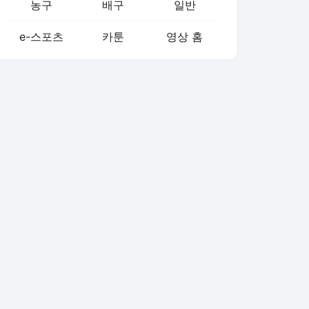
농구
배구
일반
e-스포츠
카툰
영상 홈