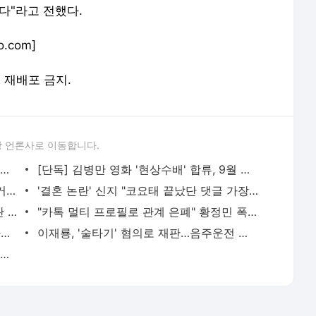
다"라고 전했다.
.com]
및 재배포 금지.
 언론사로 이동합니다.
김병만, 전처 딸 파양 인정 받았다…법적 관계 정리
[단독] 김병만 영화 '현상수배' 합류, 9월 결혼 앞두고 열일
애즈원 이민 사망, 남편이 최초 발견 "美거주 크리스탈 급거 귀국" [ST이슈]
'결혼 논란' 신지 "코요태 끝났단 댓글 가장 아파, 제가 잘하겠다" 눈물(유퀴즈) [텔리뷰]
백종원, 꼬리무는 악재…농지법 위반 논란 백석공장 폐쇄 [ST이슈]
"카톡 멀티 프로필로 관계 은폐" 황정민 폭로女, 문자·녹취록 증거 공개 [ST이슈]
한숨 돌린 韓 극장가, 매출·관객·특수관까지 웃었다 [ST취재기획]
이재룡, '술타기' 혐의로 재판…음주운전 혐의는 미적용
더 강력해진 '2026 KWDA' 라인업…앰퍼샌드원·나우즈·미야오·하츠투하츠·아이딧 합류