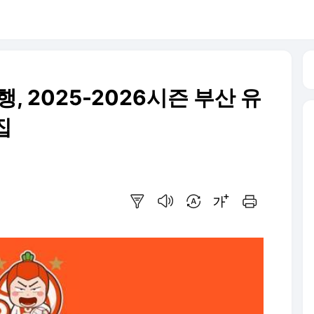
, 2025-2026시즌 부산 유
집
요약보기
음성으로 듣기
번역 설정
글씨크기 조절하기
인쇄하기