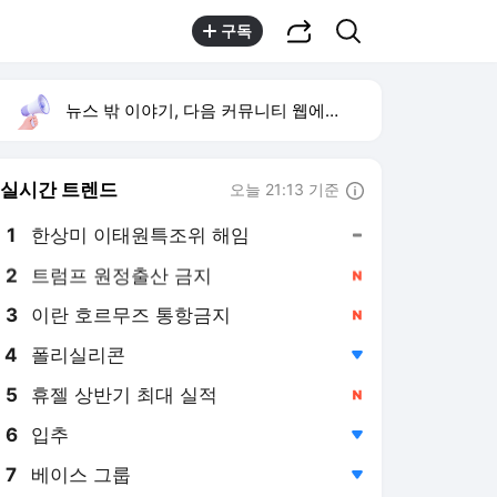
공유하기
검색
구독
뉴스 밖 이야기, 다음 커뮤니티 웹에서 보기
실시간 트렌드
오늘 21:13 기준
툴팁보기
1
한상미 이태원특조위 해임
,유지
2
트럼프 원정출산 금지
,신규
3
이란 호르무즈 통항금지
,신규
4
폴리실리콘
,하락
5
휴젤 상반기 최대 실적
,신규
6
입추
,하락
7
베이스 그룹
,하락