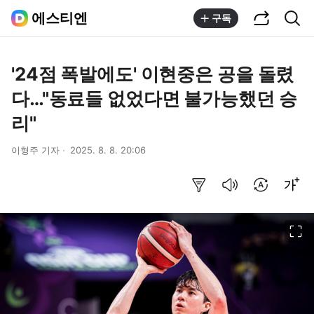
공유하기
통합검색
에스티엔
구독
'24점 폭발에도' 이현중은 공을 돌렸
다…"동료들 없었다면 불가능했던 승
리"
이형주 기자
2025. 8. 8. 20:06
요약보기
음성으로 듣기
번역 설정
글씨크기 조절하기
이미지 크게 보기