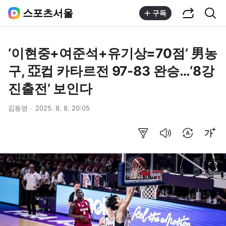
공유하기
통합검색
스포츠서울
구독
‘이현중+여준석+유기상=70점’ 男농
구, 亞컵 카타르전 97-83 완승…‘8강
진출전’ 보인다
김동영
2025. 8. 8. 20:05
요약보기
음성으로 듣기
번역 설정
글씨크기 조절하기
이미지 크게 보기