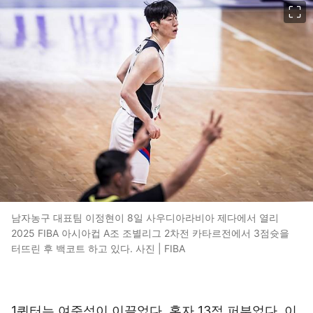
이미지 크게 보기
남자농구 대표팀 이정현이 8일 사우디아라비아 제다에서 열리
2025 FIBA 아시아컵 A조 조별리그 2차전 카타르전에서 3점슛을
터뜨린 후 백코트 하고 있다. 사진 | FIBA
1쿼터는 여준석이 이끌었다. 혼자 13점 퍼부었다. 이