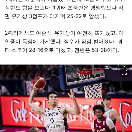
정현도 힘을 보탰다. 1쿼터 초중반은 팽팽했으나 막
판 유기상 3점포가 터지며 25-22로 앞섰다.
2쿼터에서도 여준석-유기상이 여전히 뜨거웠고, 이
현중이 득점에 가세했다. 점수가 점점 벌어졌다. 쿼
터 스코어 28-16으로 마쳤고, 전반은 53-38이다.
이미지 크게 보기