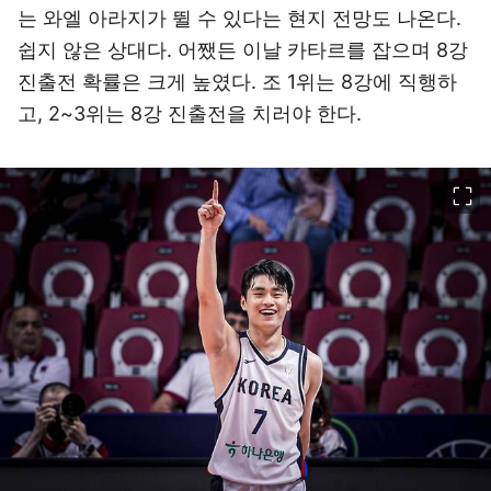
는 와엘 아라지가 뛸 수 있다는 현지 전망도 나온다.
쉽지 않은 상대다. 어쨌든 이날 카타르를 잡으며 8강
진출전 확률은 크게 높였다. 조 1위는 8강에 직행하
고, 2~3위는 8강 진출전을 치러야 한다.
이미지 크게 보기