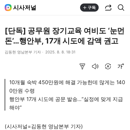
공유하기
통합검색
시사저널
구독
[단독] 공무원 장기교육 여비도 ‘눈먼
돈’…행안부, 17개 시도에 감액 권고
김동현 영남본부 기자
2025. 8. 8. 18:31
요약보기
음성으로 듣기
번역 설정
글씨크기 조절하기
10개월 숙박 450만원에 해결 가능한데 많게는 140
0만원 수령
행안부 17개 시도에 공문 발송…“실정에 맞게 지급
해야”
(시사저널=김동현 영남본부 기자)