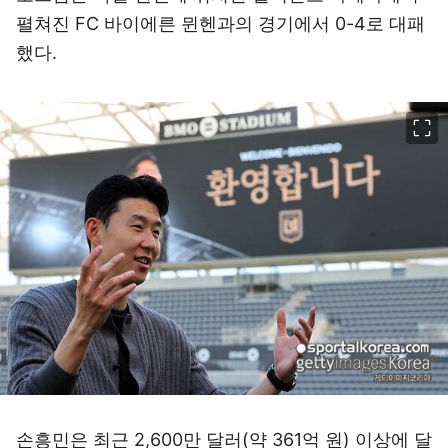
펼쳐진 FC 바이에른 뮌헨과의 경기에서 0-4로 대패
했다.
이미지 크게 보기
손흥민은 최근 2,600만 달러(약 361억 원) 이상에 달