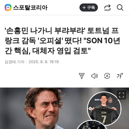
공유하기
통합검색
스포탈코리아
구독
'손흥민 나가니 부랴부랴' 토트넘 프
랑크 감독 '오피셜' 떴다! "SON 10년
간 핵심, 대체자 영입 검토"
김경태 기자
2025. 8. 8. 18:19
요약보기
음성으로 듣기
번역 설정
글씨크기 조절하기
이미지 크게 보기