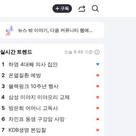
공유하기
검색
구독
뉴스 밖 이야기, 다음 커뮤니티 웹에서 보기
실시간 트렌드
오늘 8:49 기준
툴팁보기
1
하영 4대째 의사 집안
,하락
2
온열질환 예방
,신규
4
삼성 미야지 미야모리 교체
,신규
5
방은희 어머니 고독사
,신규
6
차인표 동생 구강암 사망
,상승
7
KDB생명 본입찰
,신규