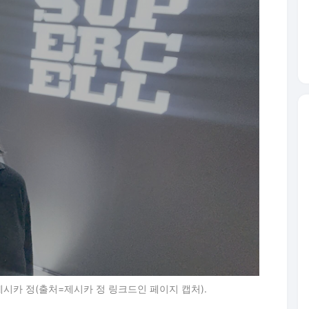
제시카 정(출처=제시카 정 링크드인 페이지 캡처).