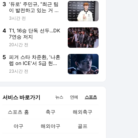
3
'듀로' 주민규, "최근 팀
이 발전하고 있는 거 느
껴"
3시간 전
4
T1, 16승 단독 선두...DK
7연승 저지
20시간 전
5
피겨 스타 차준환, '나혼
렙 on ICE'서 S급 헌터
성진우로 변신
23시간 전
서비스 바로가기
뉴스
연예
스포츠
스포츠 홈
축구
해외축구
야구
해외야구
골프