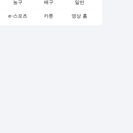
농구
배구
일반
e-스포츠
카툰
영상 홈