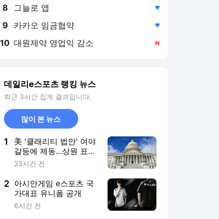
8
그늘로 앱
,하락
9
카카오 임금협약
,하락
10
대원제약 영업익 감소
,신규
데일리e스포츠 랭킹 뉴스
최근 3시간 집계 결과입니다.
많이 본 뉴스
1
美 '클래리티 법안' 여야
갈등에 제동…상원 표결
일정 불투명
23시간 전
2
아시안게임 e스포츠 국
가대표 유니폼 공개
6시간 전