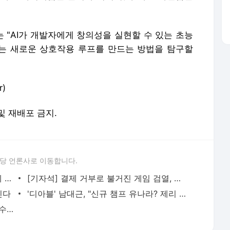
 "AI가 개발자에게 창의성을 실현할 수 있는 초능
없는 새로운 상호작용 루프를 만드는 방법을 탐구할
r)
 및 재배포 금지.
당 언론사로 이동합니다.
에피드게임즈, 에픽의 상표권 이의제기에 "상표 유사성 오해, 적극 대응할 것"
[기자석] 결제 거부로 불거진 게임 검열, 남의 이야기 아니다
린다
'디아블' 남대근, "신규 챔프 유나라? 제리 상위 호환"
BNK 유상욱 감독, "초반 경기력 불안, 선수들과 고치려고 노력 중"