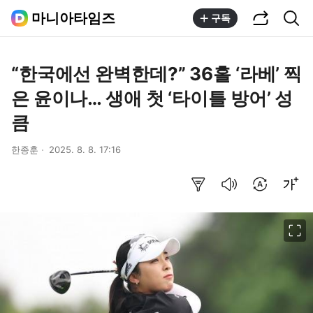
공유하기
통합검색
마니아타임즈
구독
“한국에선 완벽한데?” 36홀 ‘라베’ 찍
은 윤이나… 생애 첫 ‘타이틀 방어’ 성
큼
한종훈
2025. 8. 8. 17:16
요약보기
음성으로 듣기
번역 설정
글씨크기 조절하기
이미지 크게 보기