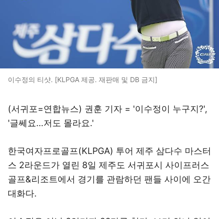
이수정의 티샷. [KLPGA 제공. 재판매 및 DB 금지]
(서귀포=연합뉴스) 권훈 기자 = '이수정이 누구지?',
'글쎄요…저도 몰라요.'
한국여자프로골프(KLPGA) 투어 제주 삼다수 마스터
스 2라운드가 열린 8일 제주도 서귀포시 사이프러스
골프&리조트에서 경기를 관람하던 팬들 사이에 오간
대화다.