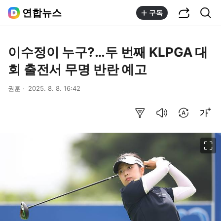
공유하기
통합검색
연합뉴스
구독
이수정이 누구?…두 번째 KLPGA 대
회 출전서 무명 반란 예고
권훈
2025. 8. 8. 16:42
요약보기
음성으로 듣기
번역 설정
글씨크기 조절하기
이미지 크게 보기