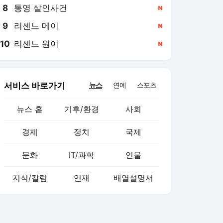
8
통영 살인사건
,신규
9
리센느 메이
,신규
10
리센느 원이
,신규
서비스 바로가기
뉴스
연예
스포츠
뉴스 홈
기후/환경
사회
경제
정치
국제
문화
IT/과학
인물
지식/칼럼
연재
배열설명서