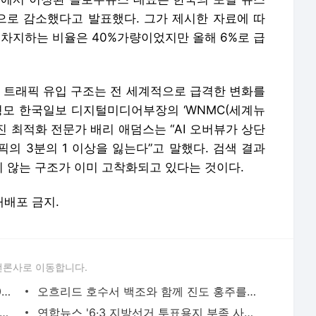
준으로 감소했다고 발표했다. 그가 제시한 자료에 따
 차지하는 비율은 40%가량이었지만 올해 6%로 급
스 트래픽 유입 구조는 전 세계적으로 급격한 변화를
안경모 한국일보 디지털미디어부장의 ‘WNMC(세계뉴
 최적화 전문가 배리 애덤스는 “AI 오버뷰가 상단
픽의 3분의 1 이상을 잃는다”고 말했다. 검색 결과
 않는 구조가 이미 고착화되고 있다는 것이다.
 재배포 금지.
언론사로 이동합니다.
네이버 "AI탭, 출시 한 달만에 MAU 1000만명 돌파"
오흐리드 호수서 백조와 함께 진도 홍주를 마시면…
난' JTBC, 토일드라마에 신작 대신 구작 편성 - 한국기자협회
연합뉴스 '6·3 지방선거 투표용지 부족 사태' 보도, 저널리즘 기본 원칙 지킨 모범사례 - 한국기