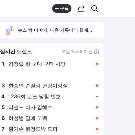
공유하기
검색
구독
뉴스 밖 이야기, 다음 커뮤니티 웹에서 보기
실시간 트렌드
오늘 15:58 기준
툴팁보기
1
김정렬 형 군대 구타 사망
,신규
2
박시영 tv
,신규
3
한승연 손떨림 건강이상설
,신규
4
1236회 로또 당첨 번호
,유지
5
리센느 이사 김혜수
,신규
6
허성범 열애 고백
,신규
7
황기순 원정도박 도피
,신규