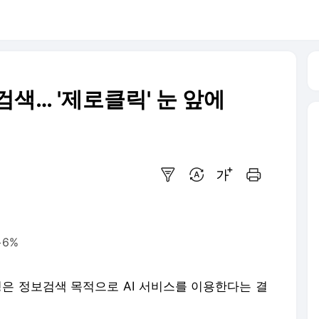
보검색… '제로클릭' 눈 앞에
요약보기
번역 설정
글씨크기 조절하기
인쇄하기
>6%
4명은 정보검색 목적으로 AI 서비스를 이용한다는 결