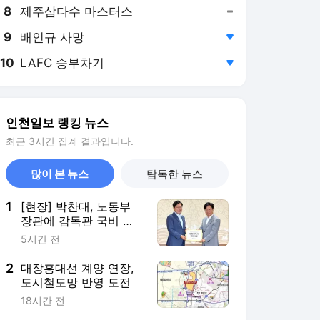
8
제주삼다수 마스터스
,유지
9
배인규 사망
,하락
10
LAFC 승부차기
,하락
인천일보 랭킹 뉴스
최근 3시간 집계 결과입니다.
많이 본 뉴스
탐독한 뉴스
1
[현장] 박찬대, 노동부
장관에 감독관 국비 지
원 건의…맨홀 질식 예
5시간 전
방도 맞손
2
대장홍대선 계양 연장,
도시철도망 반영 도전
18시간 전