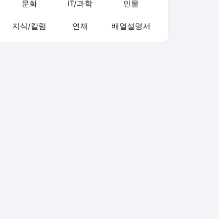
문화
IT/과학
인물
지식/칼럼
연재
배열설명서