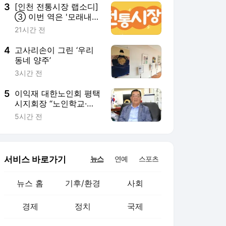
3
[인천 전통시장 랩소디]
③ 이번 역은 '모래내시
장'…사람은 북적·먹거리
21시간 전
는 풍성
4
고사리손이 그린 ‘우리
동네 양주’
3시간 전
5
이익재 대한노인회 평택
시지회장 “노인학교·파
크골프·연꽃 관광으로
5시간 전
초고령사회 대응”
서비스 바로가기
뉴스
연예
스포츠
뉴스 홈
기후/환경
사회
경제
정치
국제