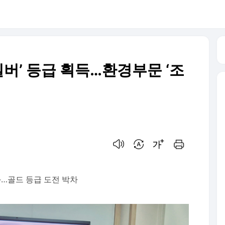
 ‘실버’ 등급 획득…환경부문 ‘조
음성으로 듣기
번역 설정
글씨크기 조절하기
인쇄하기
과…골드 등급 도전 박차