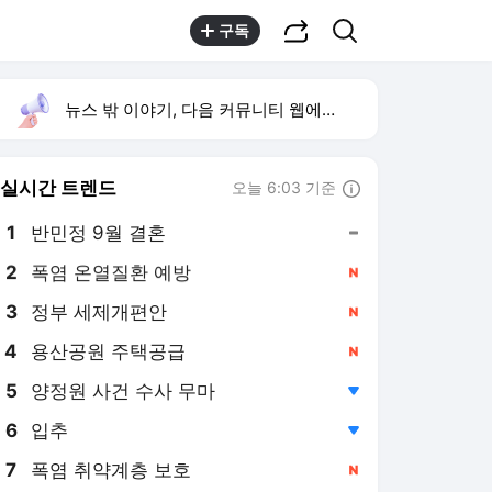
공유하기
검색
구독
뉴스 밖 이야기, 다음 커뮤니티 웹에서 보기
실시간 트렌드
오늘 6:03 기준
툴팁보기
1
반민정 9월 결혼
,유지
2
폭염 온열질환 예방
,신규
3
정부 세제개편안
,신규
4
용산공원 주택공급
,신규
5
양정원 사건 수사 무마
,하락
6
입추
,하락
7
폭염 취약계층 보호
,신규