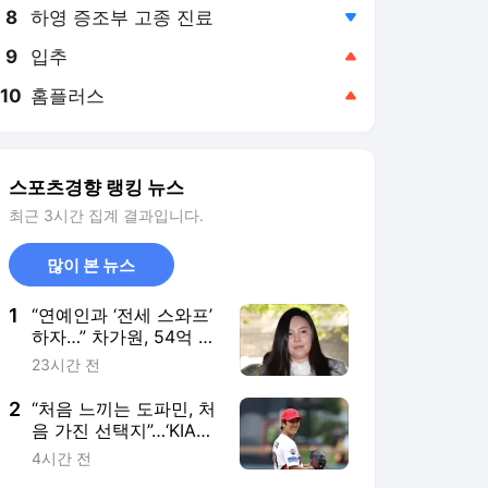
8
하영 증조부 고종 진료
,하락
9
입추
,상승
10
홈플러스
,상승
스포츠경향 랭킹 뉴스
최근 3시간 집계 결과입니다.
많이 본 뉴스
1
“연예인과 ‘전세 스와프’
하자…” 차가원, 54억 갈
취한 ‘라누보 한남’ 사기
23시간 전
전말
2
“처음 느끼는 도파민, 처
음 가진 선택지”…‘KIA
불펜 투수 이의리’는 지
4시간 전
금 새로운 야구를 하고