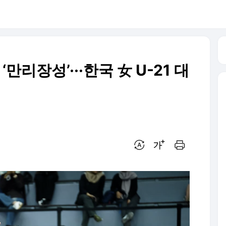
‘만리장성’···한국 女 U-21 대
번역 설정
글씨크기 조절하기
인쇄하기