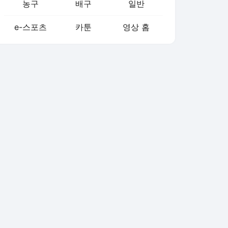
농구
배구
일반
e-스포츠
카툰
영상 홈