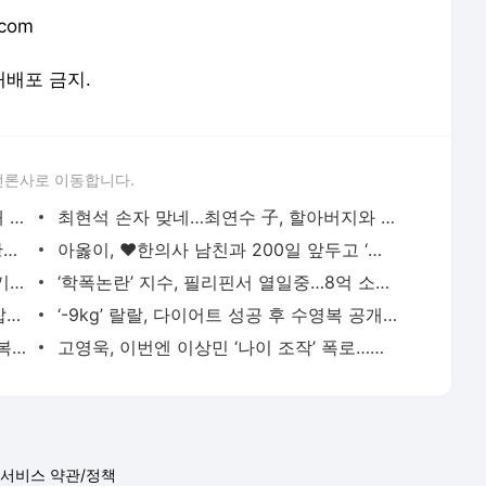
com
 재배포 금지.
언론사로 이동합니다.
블랙핑크 10주년 앞두고 YG 사옥 ‘골프채 난동’ 포착
최현석 손자 맞네…최연수 子, 할아버지와 웃는 표정이 ‘복붙’ 수준
“임신 소식에 직접 전화…적당히 해라” 황정민 팬 B씨, 폭로자 A씨에 일갈
아옳이, ♥한의사 남친과 200일 앞두고 ‘프러포즈급’ 이벤트 공개
“SNS는 불편한 옷 같아” 수애, 4년 공백기의 진짜 이유는 ‘편성 불발’
‘학폭논란’ 지수, 필리핀서 열일중…8억 소송 끝내고 필리핀서 함박웃음
“훔치는 방법 밖에” 미슐랭 셰프들 사로잡은 선재스님의 발효 장독대(어서와 한국은 처음이지
‘-9kg’ 랄랄, 다이어트 성공 후 수영복 공개 “빠른 시간에 돼지로…”
황정음, 자연인 다 됐네…까만 피부에 행복한 미소 “못 알아 볼 뻔”
고영욱, 이번엔 이상민 ‘나이 조작’ 폭로…끊임없는 연예인 저격 ‘구설’
서비스 약관/정책