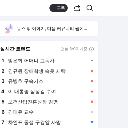
공유하기
검색
구독
뉴스 밖 이야기, 다음 커뮤니티 웹에서 보기
실시간 트렌드
오늘 6:00 기준
툴팁보기
1
방은희 어머니 고독사
,유지
2
김규원 장애학생 속옷 세탁
,신규
3
유병호 구속기소
,신규
4
이 대통령 삼정검 수여
,상승
5
보건산업진흥원장 임명
,신규
6
김태유 교수
,유지
7
차인표 동생 구강암 사망
,하락