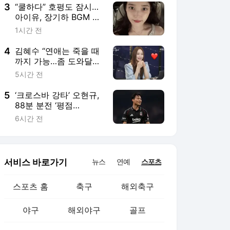
있다
3
“쿨하다” 호평도 잠시…
아이유, 장기하 BGM 썼
다 ‘윤가이 배려 無’ 억까
1시간 전
속 ‘삭제 엔딩’
4
김혜수 “연애는 죽을 때
까지 가능…좀 도와달
라”
5시간 전
5
‘크로스바 강타’ 오현규,
88분 분전 ‘평점
7.2’···‘10명 뛴’ 베식타시,
6시간 전
유로파리그 3차예선 1차
전 1-0 승
서비스 바로가기
뉴스
연예
스포츠
스포츠 홈
축구
해외축구
야구
해외야구
골프