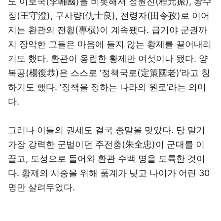
도 이보국(李輔國)을 비롯해서 정원진(程元振), 왕수
징(王守澄), 구사량(仇士良), 전령자(田令孜)로 이어
지는 환관의 전횡(專橫)이 계속됐다. 급기야 군권까
지 장악한 그들은 마음에 들지 않는 황제를 끌어내리
기도 했다. 환관이 옹립한 황제만 여섯이나 됐다. 양
복공(楊復恭)은 스스로 ‘정책국로(定策國老)’라고 칭
하기도 했다. ‘정책을 정하는 나라의 원로’라는 의미
다.
그러나 이들의 권세도 결국 종말을 맞았다. 당 말기
가장 강력한 군벌이던 주전충(朱全忠)이 군대를 이
끌고, 도성으로 들어와 환관 수백 명을 도륙한 것이
다. 황제의 시중을 위해 품계가 낮고 나이가 어린 30
명만 살려두었다.