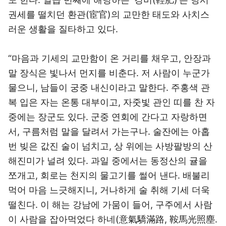
권세를 떨치던 환관(宦官)의 교만한 태도와 사치스
러운 생활을 질타하고 있다.
“마음과 기세의 교만함이 온 거리를 채우고, 안장과
말 장식은 빛나서 먼지를 비춘다. 저 사람이 누군가
물으니, 남들이 궁중 내신이라고 말한다. 주홍색 관
복 입은 자는 온통 대부이고, 자줏빛 관인 띠를 찬 자
중에는 장군도 있다. 군중 연회에 간다고 자랑하면
서, 구름처럼 말을 달려서 가는구나. 술잔에는 아홉
번 빚은 값진 술이 넘치고, 상 위에는 사방팔방의 산
해진미가 널려 있다. 과일 중에서는 동정산의 귤을
쪼개고, 회로는 천지의 물고기를 썰어 낸다. 배불리
먹어 마음 느긋해지니, 거나하게 술 취해 기세 더욱
떨친다. 이 해는 강남에 가뭄이 들어, 구주에서 사람
이 사람을 잡아먹었다 하네(意氣驕滿路, 鞍馬光照塵.