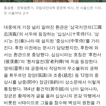
홍광훈 - 문화평론가, 국립대만대학 중문학 박사, 전 서울신문 기자,
전 서울여대 교수
대중에게 가장 널리 알려진 환관은 ‘삼국지연의(三國
志演義)’의 서두에 등장하는 ‘십상시(十常侍)’다. ‘상
시’는 진(秦)나라 때 설치된 ‘중상시(中常侍)’를 가리
킨다. 후한 이전에는 문사가 담당했지만, 후한에 와
서는 환관으로 충당했다. 십상시라는 호칭은 ‘후한서
(後漢書)’의 ‘환자열전(宦者列傳)’에 처음 등장한다.
영제(靈帝) 때 궁중에서 작당하여 무소불위의 권력
을 휘두르던 장양(張讓)과 조충(趙忠) 등 12명의 중
상시를 낭중(郎中) 장균(張鈞)이 상소문에서 이렇게
통칭했다. 184년 황건적(黃巾賊)의 난이 일어나자,
장균은 황제에게 글을 올려 십상시의 온갖 악행에서
비롯된 사태이므로 그들을 참수해 백성의 원한을 가