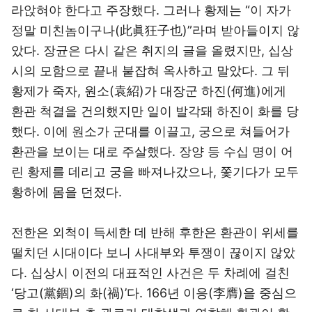
라앉혀야 한다고 주장했다. 그러나 황제는 “이 자가
정말 미친놈이구나(此眞狂子也)”라며 받아들이지 않
았다. 장균은 다시 같은 취지의 글을 올렸지만, 십상
시의 모함으로 끝내 붙잡혀 옥사하고 말았다. 그 뒤
황제가 죽자, 원소(袁紹)가 대장군 하진(何進)에게
환관 척결을 건의했지만 일이 발각돼 하진이 화를 당
했다. 이에 원소가 군대를 이끌고, 궁으로 쳐들어가
환관을 보이는 대로 주살했다. 장양 등 수십 명이 어
린 황제를 데리고 궁을 빠져나갔으나, 쫓기다가 모두
황하에 몸을 던졌다.
전한은 외척이 득세한 데 반해 후한은 환관이 위세를
떨치던 시대이다 보니 사대부와 투쟁이 끊이지 않았
다. 십상시 이전의 대표적인 사건은 두 차례에 걸친
‘당고(黨錮)의 화(禍)’다. 166년 이응(李膺)을 중심으