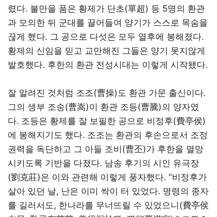
렸다. 불만을 품은 황제가 단초(單超) 등 5명의 환관
과 모의한 뒤 군대를 끌어들여 양기가 스스로 목숨을
끊게 했다. 그 공으로 다섯은 모두 열후에 봉해졌다.
황제의 신임을 믿고 교만해진 그들은 양기 못지않게
발호했다. 후한의 환관 전성시대는 이렇게 시작됐다.
잘 알려진 것처럼 조조(曹操)도 환관 가문 출신이다.
그의 생부 조숭(曹嵩)이 환관 조등(曹騰)의 양자였
다. 조등은 황제를 잘 보필한 공으로 비정후(費亭侯)
에 봉해지기도 했다. 조조는 환관의 후손으로서 조정
권력을 독단하고 그 아들 조비(曹丕)가 후한을 멸망
시키도록 기반을 다졌다. 남송 후기의 시인 유극장
(劉克莊)은 이와 관련해 이렇게 풍자했다. “비정후가
살아 있던 날, 난은 이미 싹이 터 있었다. 명령의 종자
를 길러서도, 한나라를 무너뜨릴 수 있었으니(費亭侯