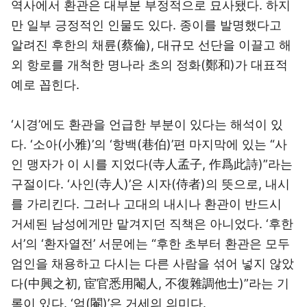
역사에서 환관은 대부분 부정적으로 묘사됐다. 하지
만 일부 긍정적인 인물도 있다. 종이를 발명했다고
알려진 후한의 채륜(蔡倫), 대규모 선단을 이끌고 해
외 항로를 개척한 명나라 초의 정화(鄭和)가 대표적
예로 꼽힌다.
‘시경’에도 환관을 언급한 부분이 있다는 해석이 있
다. ‘소아(小雅)’의 ‘항백(巷伯)’편 마지막에 있는 “사
인 맹자가 이 시를 지었다(寺人孟子, 作爲此詩)”라는
구절이다. ‘사인(寺人)’은 시자(侍者)의 뜻으로, 내시
를 가리킨다. 그러나 고대의 내시나 환관이 반드시
거세된 남성에게만 맡겨지던 직책은 아니었다. ‘후한
서’의 ‘환자열전’ 서문에는 “후한 초부터 환관은 모두
엄인을 채용하고 다시는 다른 사람을 섞어 넣지 않았
다(中興之初, 宦官悉用閹人, 不復雜調他士)”라는 기
록이 있다. ‘엄(閹)’은 거세의 의미다.