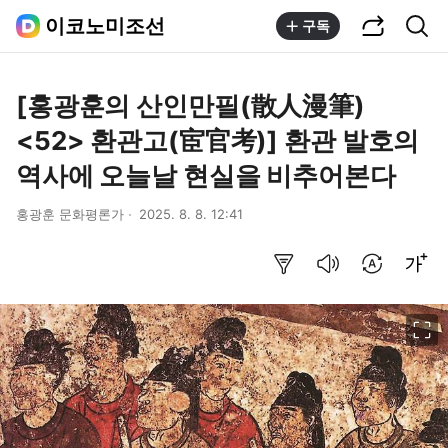
공유하기
통합검색
이코노미조선
구독
[홍광훈의 산인만필(散人漫筆)
<52> 환관고(宦官考)] 환관 발호의
역사에 오늘날 현실을 비추어본다
홍광훈 문화평론가
2025. 8. 8. 12:41
요약보기
음성으로 듣기
번역 설정
글씨크기 조절하기
이미지 크게 보기