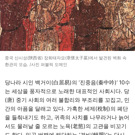
중국 산시성(陝西省) 장회태자묘(章懷太子墓)에서 발견된 벽화 속
환관의 모습. /사진 퍼블릭 도메인
당나라 시인 백거이(白居易)의 ‘진중음(秦中吟)’ 10수
는 세상을 풍자적으로 노래한 대표적인 사회시다. 당
(唐) 중기 사회의 여러 불합리와 부조리를 꼬집고, 민
간의 아픔을 달래고 있다. 가혹한 세제(稅制)의 폐단
을 들춰내기도 하고, 귀족의 사치를 나무라거나 늙어
서도 물러날 줄 모르는 노욕(老慾)의 고관을 비꼬기
도 한다. 일곱 번째에 해당하는 ‘경비(輕肥)’는 당시