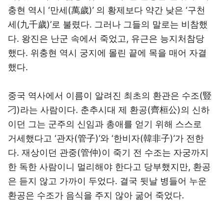
충현 역시 ‘만세(萬歲)’ 의 황제보다 약간 낮은 ‘구천
세(九千歲)’로 불렸다. 그러나 그들의 말로는 비참했
다. 왕진은 난군 속에서 죽었고, 유근은 능지처참당
했다. 위충현 역시 궁지에 몰린 끝에 목을 매어 자결
했다.
중국 역사에서 이름이 알려진 최초의 환관은 수조(豎
刁)라는 사람이다. 춘추시대 제 환공(齊桓公)의 신하
이던 그는 군주의 신임과 총애를 얻기 위해 스스로
거세했다고 ‘관자(管子)’와 ‘한비자(韓非子)’가 전한
다. 재상이던 관중(管仲)이 죽기 전 수조는 자궁까지
한 독한 사람이니 멀리해야 한다고 당부했지만, 환공
은 듣지 않고 가까이 두었다. 결국 뒷날 병들어 누운
환공은 수조가 음식을 주지 않아 굶어 죽었다.