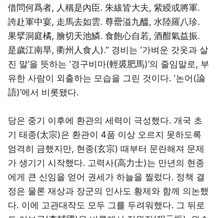
借問何爲者, 人稱是內臣. 朱紱皆大夫, 紫綬或將軍.
誇赴軍中宴, 走馬去如雲. 尊罍溢九醞, 水陸羅八珍.
果擘洞庭橘, 膾切天池鱗. 食飽心自若, 酒酣氣益振.
是歲江南旱, 衢州人食人).” 경비는 ‘가벼운 갓옷과 살
진 말’을 뜻하는 ‘경구비마(輕裘肥馬)’의 줄임말로, 부
유한 사람이 외출하는 모습을 그린 것이다. ‘논어(論
語)’에서 비롯됐다.
당은 중기 이후에 환관의 세력이 극성했다. 개국 초
기 태종(太宗)은 환관이 4품 이상 오르지 못하도록
엄격히 금했지만, 현종(玄宗) 때부터 문란해져 문제
가 생기기 시작했다. 고력사(高力士)는 만년의 현종
에게 큰 신임을 얻어 권세가 하늘을 찔렀다. 정책 결
정은 물론 재상과 장군의 인사도 황제와 함께 의논했
다. 이에 고관대작도 모두 그를 두려워했다. 그 뒤로