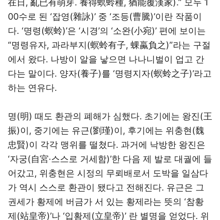
在日, 亂已有萌芽. 養得螟蛉種, 猶能覆漢家).” 모두 1
00수로 된 ‘잡영(雜詠)’ 중 ‘조등(曹騰)’이란 작품이
다. ‘명령(螟蛉)’은 ‘시경’의 ‘소완(小宛)’ 편에 보이는
“명령유자, 과라부지(螟蛉有子, 蜾蠃負之)”라는 구절
에서 왔다. 나방이 알을 낳으면 나나니벌이 업고 간
다는 말이다. 양자(養子)를 ‘명령지자(螟蛉之子)’라고
하는 연유다.
명(明) 때도 환관의 폐해가 심했다. 초기에는 왕진(王
振)이, 중기에는 유근(劉瑾)이, 후기에는 위충현(魏
忠賢)이 각각 맹위를 떨쳤다. 과거에 낙방한 왕진은
‘자궁(自宮·스스로 거세함)’한 다음 제 발로 대궐에 들
어갔고, 위충현은 시정의 무뢰배로서 도박을 일삼다
가 역시 스스로 환관이 됐다고 전해진다. 유근은 그
권세가 황제에 버금가 서 있는 황제라는 뜻의 ‘참황
제(站皇帝)’나 ‘입황제(立皇帝)’ 란 별명을 얻었다. 위