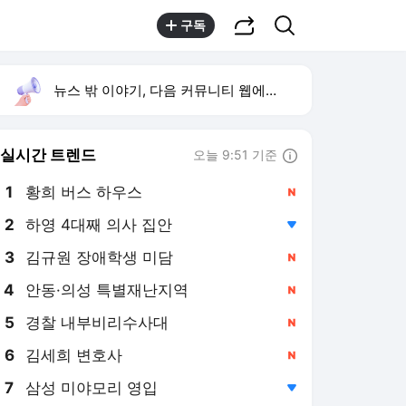
공유하기
검색
구독
뉴스 밖 이야기, 다음 커뮤니티 웹에서 보기
실시간 트렌드
오늘 9:51 기준
툴팁보기
1
황희 버스 하우스
,신규
2
하영 4대째 의사 집안
,하락
3
김규원 장애학생 미담
,신규
4
안동·의성 특별재난지역
,신규
5
경찰 내부비리수사대
,신규
6
김세희 변호사
,신규
7
삼성 미야모리 영입
,하락