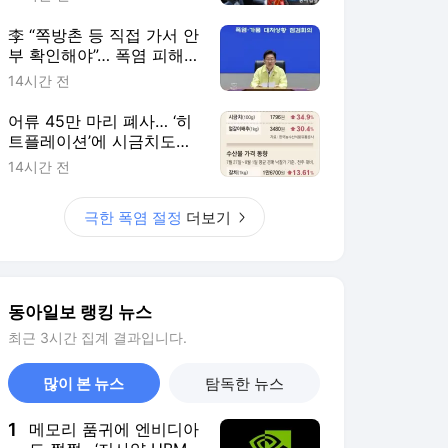
李 “쪽방촌 등 직접 가서 안
부 확인해야”… 폭염 피해
최소화에 행정력 총동원 주
14시간 전
문
어류 45만 마리 폐사… ‘히
트플레이션’에 시금치도
111% 폭등
14시간 전
극한 폭염 절정
더보기
동아일보 랭킹 뉴스
최근 3시간 집계 결과입니다.
많이 본 뉴스
탐독한 뉴스
1
메모리 품귀에 엔비디아