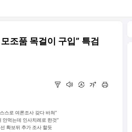
년 모조품 목걸이 구입” 특검
요약보기
음성으로 듣기
번역 설정
글씨크기 조절하기
인쇄하기
 스스로 여론조사 갖다 바쳐”
원래 안먹는데 인사치레로 한것”
우선 확보뒤 추가 조사 할듯