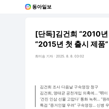
동아일보
[단독]김건희 “2010
“2015년 첫 출시 제품”
최미송 기자
2025. 8. 8. 03:02
김건희 조사 다음날 구속영장 청구
김건희, 명태균 공천개입 의혹에… “明이
‘건진 인삼 선물 고맙다’ 통화 녹취… “
특검 “증거인멸 우려” 구속영장… 신병 