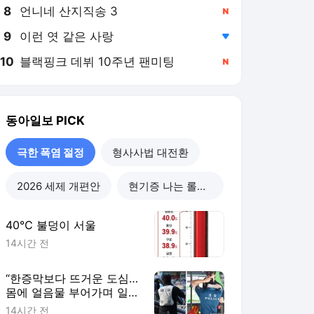
8
언니네 산지직송 3
,신규
9
이런 엿 같은 사랑
,하락
10
블랙핑크 데뷔 10주년 팬미팅
,신규
동아일보
PICK
극한 폭염 절정
형사사법 대전환
2026 세제 개편안
현기증 나는 롤러코스피
40℃ 불덩이 서울
14시간 전
“한증막보다 뜨거운 도심…
몸에 얼음물 부어가며 일
해”
14시간 전