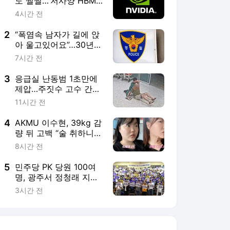
도 쩔쩔…‘저사양 HBM’
활용 검토
4시간 전
2
“폭염속 남자가 길에 앉
아 울고있어요”…30년전
실종자였다
7시간 전
3
응급실 난동범 1초만에
제압…주짓수 고수 간호
사
11시간 전
4
AKMU 이수현, 39kg 감
량 뒤 고백 “술 취하니
토할 때까지 먹어…몸
8시간 전
망가질 것 같았다”
5
민주당 PK 당원 100여
명, 광주서 정청래 지지
선언
3시간 전