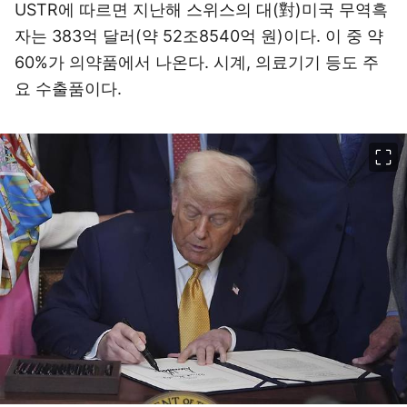
USTR에 따르면 지난해 스위스의 대(對)미국 무역흑
자는 383억 달러(약 52조8540억 원)이다. 이 중 약
60%가 의약품에서 나온다. 시계, 의료기기 등도 주
요 수출품이다.
이미지 크게 보기