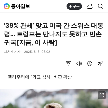
공유하기
통합검색
동아일보
구독
‘39% 관세’ 맞고 미국 간 스위스 대통
령… 트럼프는 만나지도 못하고 빈손
귀국[지금, 이 사람]
김윤진 기자
2025. 8. 8. 03:02
요약보기
음성으로 듣기
번역 설정
글씨크기 조절하기
켈러주터에 “외교 참사” 비판 확산
이미지 크게 보기