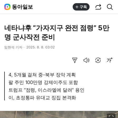
공유하기
통합검색
동아일보
구독
네타냐후 “가자지구 완전 점령” 5만
명 군사작전 준비
임현석 기자
2025. 8. 8. 03:02
요약보기
음성으로 듣기
번역 설정
글씨크기 조절하기
4, 5개월 걸쳐 중-북부 장악 계획
팔 주민 100만명 강제이주도 포함
트럼프 “점령, 이스라엘에 달려” 용인
이, 초정통파 유대교 징집 본격화
이미지 크게 보기