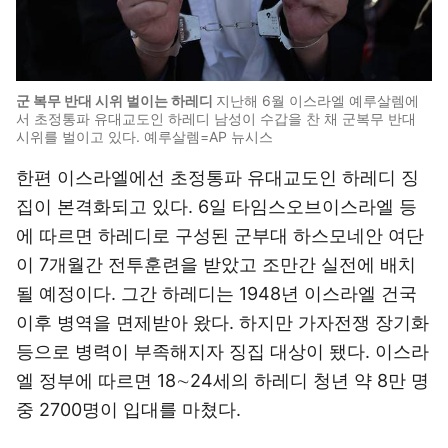
군 복무 반대 시위 벌이는 하레디
지난해 6월 이스라엘 예루살렘에
서 초정통파 유대교도인 하레디 남성이 수갑을 찬 채 군복무 반대
시위를 벌이고 있다. 예루살렘=AP 뉴시스
한편 이스라엘에선 초정통파 유대교도인 하레디 징
집이 본격화되고 있다. 6일 타임스오브이스라엘 등
에 따르면 하레디로 구성된 군부대 하스모네안 여단
이 7개월간 전투훈련을 받았고 조만간 실전에 배치
될 예정이다. 그간 하레디는 1948년 이스라엘 건국
이후 병역을 면제받아 왔다. 하지만 가자전쟁 장기화
등으로 병력이 부족해지자 징집 대상이 됐다. 이스라
엘 정부에 따르면 18∼24세의 하레디 청년 약 8만 명
중 2700명이 입대를 마쳤다.