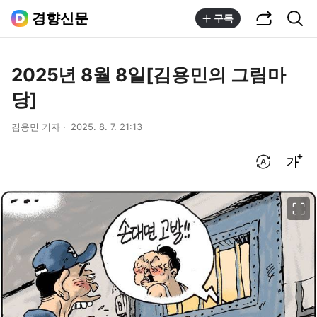
공유하기
통합검색
경향신문
구독
2025년 8월 8일[김용민의 그림마
당]
김용민 기자
2025. 8. 7. 21:13
번역 설정
글씨크기 조절하기
이미지 크게 보기