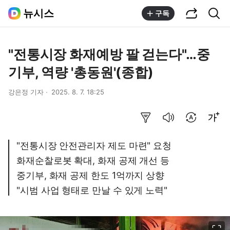
공유하기
통합검색
뉴시스
구독
"전통시장 화재예방 팔 걷는다"…중
기부, 역량 '총동원'(종합)
강은정 기자
2025. 8. 7. 18:25
요약보기
음성으로 듣기
번역 설정
글씨크기 조절하기
"전통시장 안전관리자 제도 마련" 요청
화재순찰로봇 확대, 화재 공제 개선 등
중기부, 화재 공제 한도 1억까지 상향
"시범 사업 형태로 만날 수 있게 노력"
이미지 크게 보기