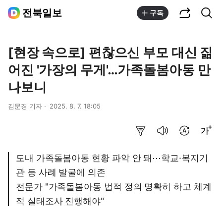
공유하기
통합검색
전북일보
구독
[현장 속으로] 편찮으신 부모 대신 짊
어진 '가장의 무게'…가족돌봄아동 만
나보니
김문경 기자
2025. 8. 7. 18:05
요약보기
음성으로 듣기
번역 설정
글씨크기 조절하기
도내 가족돌봄아동 현황 파악 안 돼⋯학교·복지기
관 등 사례 발굴에 의존
전문가 "가족돌봄아동 법적 정의 명확히 하고 체계
적 실태조사 진행해야"