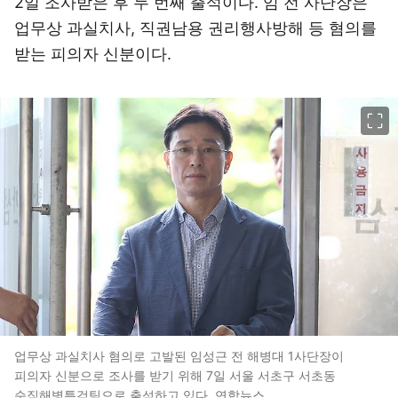
2일 조사받은 후 두 번째 출석이다. 임 전 사단장은
업무상 과실치사, 직권남용 권리행사방해 등 혐의를
받는 피의자 신분이다.
이미지 크게 보기
업무상 과실치사 혐의로 고발된 임성근 전 해병대 1사단장이
피의자 신분으로 조사를 받기 위해 7일 서울 서초구 서초동
순직해병특검팀으로 출석하고 있다. 연합뉴스