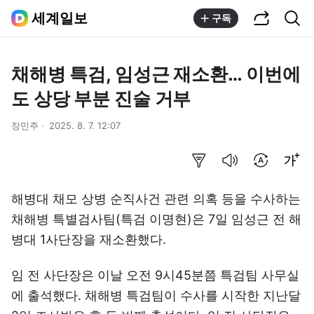
공유하기
통합검색
세계일보
구독
채해병 특검, 임성근 재소환… 이번에
도 상당 부분 진술 거부
장민주
2025. 8. 7. 12:07
요약보기
음성으로 듣기
번역 설정
글씨크기 조절하기
해병대 채모 상병 순직사건 관련 의혹 등을 수사하는
채해병 특별검사팀(특검 이명현)은 7일 임성근 전 해
병대 1사단장을 재소환했다.
임 전 사단장은 이날 오전 9시45분쯤 특검팀 사무실
에 출석했다. 채해병 특검팀이 수사를 시작한 지난달