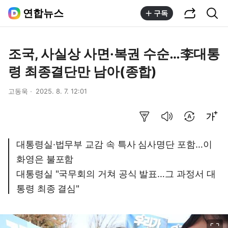
공유하기
통합검색
연합뉴스
구독
조국, 사실상 사면·복권 수순…李대통
령 최종결단만 남아(종합)
고동욱
2025. 8. 7. 12:01
요약보기
음성으로 듣기
번역 설정
글씨크기 조절하기
대통령실·법무부 교감 속 특사 심사명단 포함…이
화영은 불포함
대통령실 "국무회의 거쳐 공식 발표…그 과정서 대
통령 최종 결심"
이미지 크게 보기