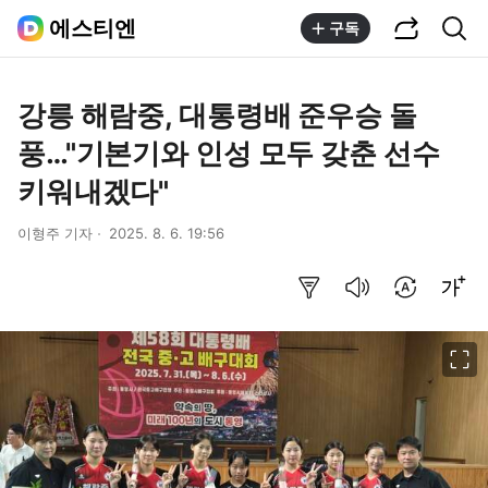
공유하기
통합검색
에스티엔
구독
강릉 해람중, 대통령배 준우승 돌
풍…"기본기와 인성 모두 갖춘 선수
키워내겠다"
이형주 기자
2025. 8. 6. 19:56
요약보기
음성으로 듣기
번역 설정
글씨크기 조절하기
이미지 크게 보기