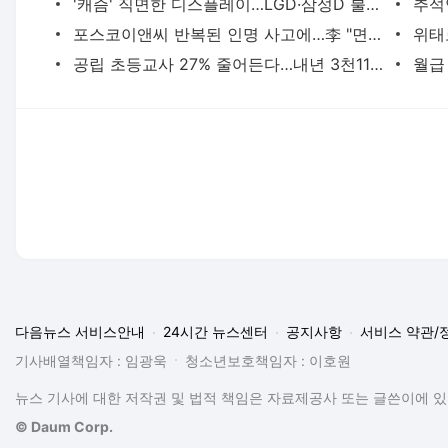
'캐즘' 직면한 디스플레이…LGD·삼성D 불황 극복 전략은
포스코이앤씨 반복된 인명 사고에…李 "면허취소·입찰금지 검토"
공립 초등교사 27% 줄어든다…내년 3천113명 채용
다음뉴스 서비스안내
24시간 뉴스센터
공지사항
서비스 약관/
기사배열책임자 : 임광욱
청소년보호책임자 : 이호원
뉴스 기사에 대한 저작권 및 법적 책임은 자료제공사 또는 글쓴이에 있으
© Daum Corp.