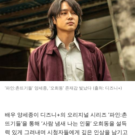
‘파인:촌뜨기들’ 양세종, ‘오희동’ 존재감 빛났다 (출처: 디즈니+)
배우 양세종이 디즈니+의 오리지널 시리즈 ‘파인:촌
뜨기들’을 통해 ‘사람 냄새 나는 인물’ 오희동을 설득
력 있게 그려내며 시청자들에게 깊은 인상을 남기고