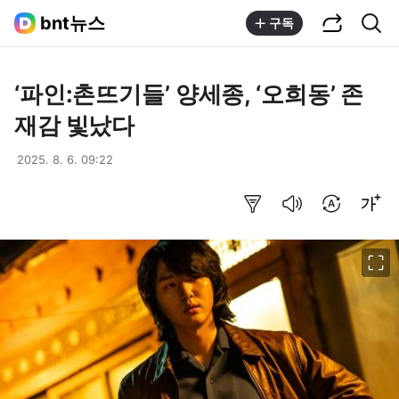
공유하기
통합검색
bnt뉴스
구독
‘파인:촌뜨기들’ 양세종, ‘오희동’ 존
재감 빛났다
2025. 8. 6. 09:22
요약보기
음성으로 듣기
번역 설정
글씨크기 조절하기
이미지 크게 보기