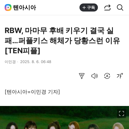
공유하기
통합검색
텐아시아
구독
RBW, 마마무 후배 키우기 결국 실
패…퍼플키스 해체가 당황스런 이유
[TEN피플]
이민경
2025. 8. 6. 06:48
요약보기
음성으로 듣기
번역 설정
글씨크기 조절하기
[텐아시아=이민경 기자]
이미지 크게 보기