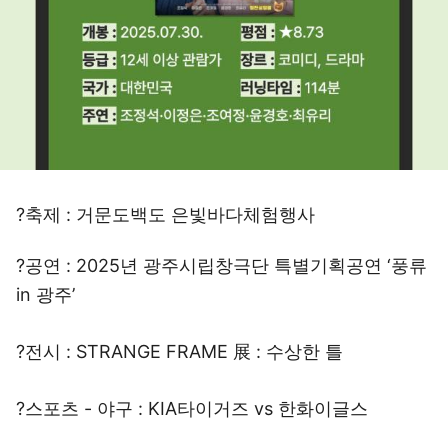
?축제 : 거문도백도 은빛바다체험행사
?공연 : 2025년 광주시립창극단 특별기획공연 ‘풍류
in 광주’
?전시 : STRANGE FRAME 展 : 수상한 틀
?스포츠 - 야구 : KIA타이거즈 vs 한화이글스