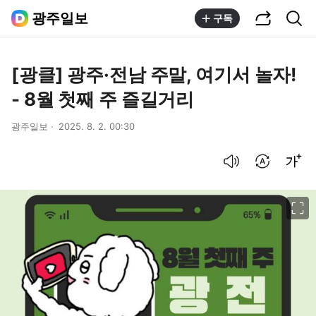
공유하기
통합검색
광주일보
구독
[광클] 광주·전남 주말, 여기서 놀자!
- 8월 첫째 주 즐길거리
광주일보
2025. 8. 2. 00:30
음성으로 듣기
번역 설정
글씨크기 조절하기
이미지 크게 보기