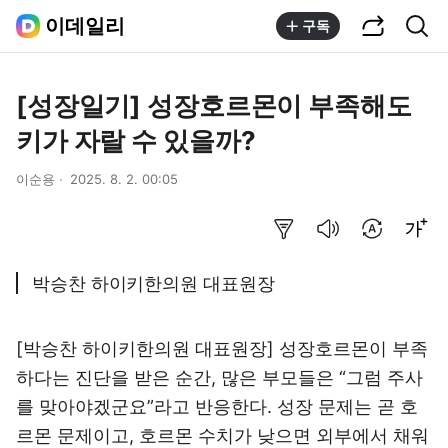
공유하기
통합검색
이데일리
구독
[성장일기] 성장호르몬이 부족해도
키가 자랄 수 있을까?
이순용
2025. 8. 2. 00:05
요약보기
음성으로 듣기
번역 설정
글씨크기 조절하기
박승찬 하이키한의원 대표원장
[박승찬 하이키한의원 대표원장] 성장호르몬이 부족
하다는 진단을 받은 순간, 많은 부모들은 “그럼 주사
를 맞아야겠군요”라고 반응한다. 성장 문제는 곧 호
르몬 문제이고, 호르몬 수치가 낮으면 외부에서 채워