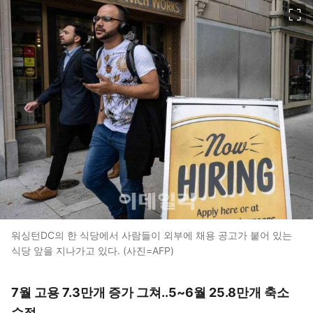
이미지 크게 보기
워싱턴DC의 한 식당에서 사람들이 외부에 채용 공고가 붙어 있는
식당 앞을 지나가고 있다. (사진=AFP)
7월 고용 7.3만개 증가 그쳐..5~6월 25.8만개 축소
수정