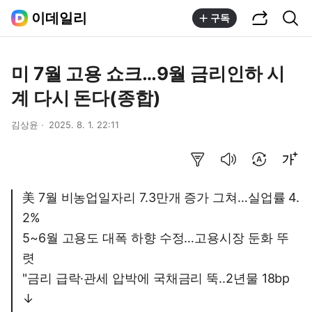
공유하기
통합검색
이데일리
구독
미 7월 고용 쇼크…9월 금리인하 시
계 다시 돈다(종합)
김상윤
2025. 8. 1. 22:11
요약보기
음성으로 듣기
번역 설정
글씨크기 조절하기
美 7월 비농업일자리 7.3만개 증가 그쳐…실업률 4.
2%
5~6월 고용도 대폭 하향 수정…고용시장 둔화 뚜
렷
"금리 급락·관세 압박에 국채금리 뚝..2년물 18bp
↓