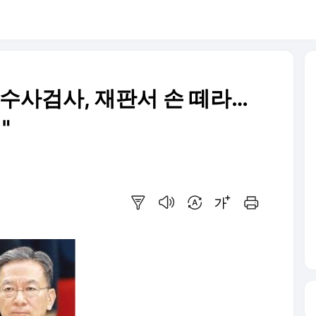
 "수사검사, 재판서 손 떼라…
"
요약보기
음성으로 듣기
번역 설정
글씨크기 조절하기
인쇄하기