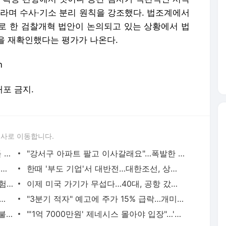
배포 금지.
론사로 이동합니다.
"출장왔는데 아내가 사달래요"…외국인들 한국서 꼭 가는 곳
"강서구 아파트 팔고 이사갈래요"…폭발한 여의도 증권가 [김익환의 부처 핸즈업]
"매일 15분씩 평소보다 빨리 걸었을 뿐인데"…놀라운 결과 [건강!톡]
한때 '부도 기업'서 대반전…대한조선, 상장 첫날 85% 급등
"애들이 환장하고 먹는데"…폐암 발병 위험 높이는 음식 뭐길래 [건강!톡]
이제 미국 가기가 무섭다…40대, 공항 갔다가 '날벼락'
 주고 샀는데'…샤넬백 들고 예식장 갔다가 '당혹' [안혜원의 명품의세계]
"3분기 적자" 예고에 주가 15% 급락…개미들 '멘붕' [종목+]
상반기 분양 40% 급감…주택 공급 '빨간불' 켜졌다
"'1억 7000만원' 제네시스 몰아야 입장"…'은밀한 공간' 어디길래