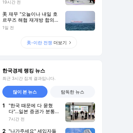
[로이터]
19시간 전
美 재무 "오늘이나 내일 호
르무즈 해협 재개방 합의
가능성"
1일 전
美-이란 전쟁
더보기
한국경제 랭킹 뉴스
최근 3시간 집계 결과입니다.
많이 본 뉴스
탐독한 뉴스
1
"한국 때문에 다 묻혔
다"…일본 증권가 분통
터트린 이유 [도쿄나우]
7시간 전
2
"나가주세요" 세입자들