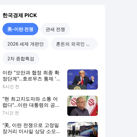
한국경제
PICK
美-이란 전쟁
관세 전쟁
2026 세제 개편안
혼돈의 외국인 고용시장
2차 종합특검
이란 "오만과 협정 최종 확
정단계"…호르무즈 통제 '눈
앞' [이상은의 워싱턴나우]
5시간 전
"현 최고지도자와 소통 어
렵다"…이란 대통령의 공개
시인
7시간 전
"美, 이란 전쟁으로 고정밀
장거리 미사일 상당 소모"