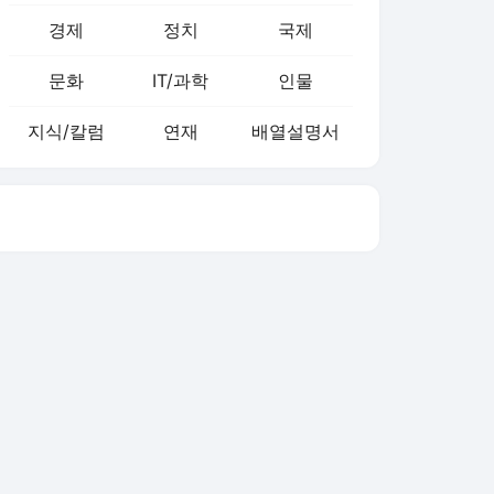
경제
정치
국제
문화
IT/과학
인물
지식/칼럼
연재
배열설명서