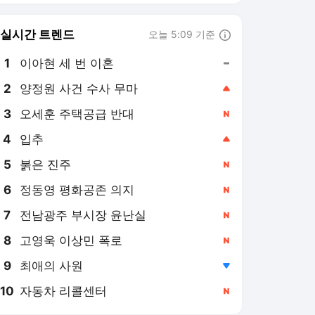
실시간 트렌드
오늘 5:09 기준
툴팁보기
1
이아현 세 번 이혼
,유지
2
양정원 사건 수사 무마
,상승
3
오세훈 주택공급 반대
,신규
4
입추
,상승
5
붉은 진주
,신규
6
정동영 평화공존 의지
,신규
7
전남광주 부시장 윤난실
,신규
8
고영욱 이상민 폭로
,신규
9
최애의 사원
,하락
10
자동차 리콜센터
,신규