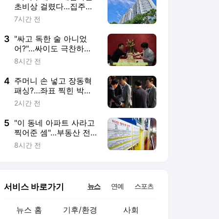
초비상 걸렸다…집주인
도 '골머리' [시장톡]
7시간 전
3
"싸고 독한 술 아니었
어?"…싸이도 극찬하더
니 '인기 폭발' [권용훈
8시간 전
의 트렌드워치]
4
주머니 손 넣고 장동혁
패싱?…좌표 찍힌 박수
민 논란 전말 [영상]
2시간 전
5
"이 동네 아파트 사라고
찍어준 셈"…부동산 전
화통 불났다
8시간 전
서비스 바로가기
뉴스
연예
스포츠
뉴스 홈
기후/환경
사회