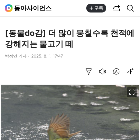
공유하기
통합검색
동아사이언스
구독
[동물do감] 더 많이 뭉칠수록 천적에
강해지는 물고기 떼
박정연 기자
2025. 8. 1. 17:47
요약보기
음성으로 듣기
번역 설정
글씨크기 조절하기
이미지 크게 보기