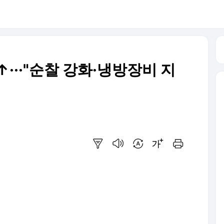
↑···"순찰 강화·냉방장비 지
요약보기
음성으로 듣기
번역 설정
글씨크기 조절하기
인쇄하기