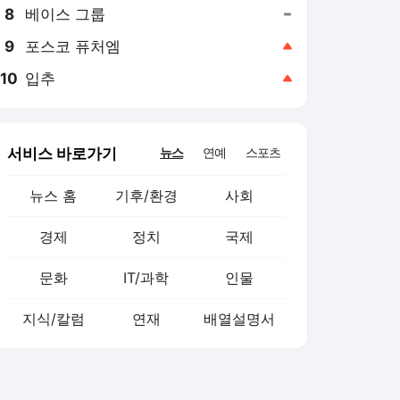
8
베이스 그룹
,유지
9
포스코 퓨처엠
,상승
10
입추
,상승
서비스 바로가기
뉴스
연예
스포츠
뉴스 홈
기후/환경
사회
경제
정치
국제
문화
IT/과학
인물
지식/칼럼
연재
배열설명서