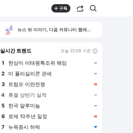
공유하기
검색
구독
뉴스 밖 이야기, 다음 커뮤니티 웹에서 보기
실시간 트렌드
오늘 22:08 기준
툴팁보기
1
한상미 이태원특조위 해임
,유지
2
미 폴리실리콘 관세
,유지
3
트럼프 이란전쟁
,신규
4
휴젤 상반기 실적
,유지
5
한국 알루미늄
,유지
6
로제 10주년 일정
,신규
7
뉴욕증시 하락
,하락