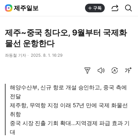
공유하기
통합검색
제주일보
구독
제주~중국 칭다오, 9월부터 국제화
물선 운항한다
좌동철 기자
2025. 8. 1. 16:29
요약보기
음성으로 듣기
번역 설정
글씨크기 조절하기
해양수산부, 신규 항로 개설 승인하고, 중국 측에
전달
제주항, 무역항 지정 이래 57년 만에 국제 화물선
취항
중국 시장 진출 기회 확대...지역경제 파급 효과 기
대