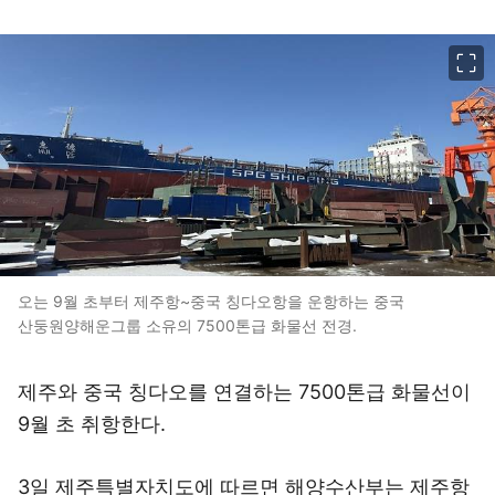
이미지 크게 보기
오는 9월 초부터 제주항~중국 칭다오항을 운항하는 중국
산둥원양해운그룹 소유의 7500톤급 화물선 전경.
제주와 중국 칭다오를 연결하는 7500톤급 화물선이
9월 초 취항한다.
3일 제주특별자치도에 따르면 해양수산부는 제주항