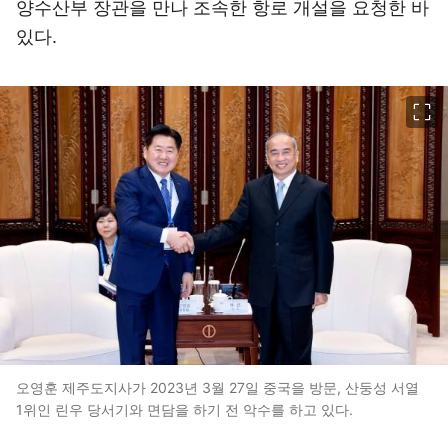
양수산부 장관을 만나 조속한 항로 개설을 요청한 바
있다.
이미지 크게 보기
오영훈 제주도지사가 2023년 3월 27일 중국을 방문, 산둥성 서열
1위인 린우 당서기와 면담을 하기 전 악수를 하고 있다.