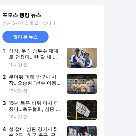
3
15년 묵은 비위 다시 터
졌다…축구협회, 심판 성
접대부터 2억원대 공금
10시간 전
유용까지
4
성 접대 심판 경기서 5
승 2무…한국 축구 '공정
성 논란' 후폭풍 커진다
17시간 전
5
프로야구, 폭염에 주말
15경기 전면 취소…11일
부터 오후 7시 재개
1일 전
서비스 바로가기
뉴스
연예
스포츠
스포츠 홈
축구
해외축구
야구
해외야구
골프