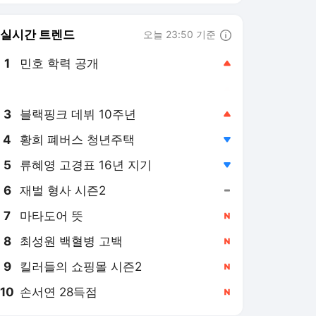
8
최성원 백혈병 고백
,신규
9
킬러들의 쇼핑몰 시즌2
,신규
10
손서연 28득점
,신규
포모스 랭킹 뉴스
최근 3시간 집계 결과입니다.
많이 본 뉴스
1
삼성, 우승 승부수 제대
로 던졌다…한 달 새 외
인 투수 3명 갈아끼운
10시간 전
초강수
2
무더위 피해 밤 7시 시
작…오승환 “선수 이동·
팬 귀가까지 봐야”
17시간 전