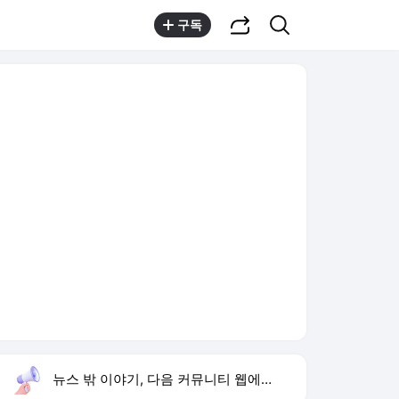
공유하기
검색
구독
뉴스 밖 이야기, 다음 커뮤니티 웹에서 보기
실시간 트렌드
오늘 23:50 기준
툴팁보기
1
민호 학력 공개
,상승
2
인천 어머니 살해
,상승
3
블랙핑크 데뷔 10주년
,상승
4
황희 폐버스 청년주택
,하락
5
류혜영 고경표 16년 지기
,하락
6
재벌 형사 시즌2
,유지
7
마타도어 뜻
,신규