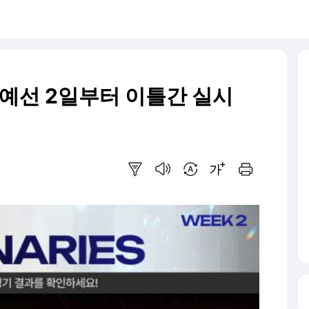
국 예선 2일부터 이틀간 실시
요약보기
음성으로 듣기
번역 설정
글씨크기 조절하기
인쇄하기