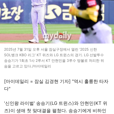
2025년 7월 31일 오후 서울 잠실구장에서 열린 '2025 신한
SOL뱅크 KBO 리그' KT 위즈와 LG 트윈스의 경기. LG 선발투수
송승기가 1회초 1사 2루서 KT 안현민을 3루수 땅볼로 처리한 뒤
숨을 고르고 있다./마이데일리
[마이데일리 = 잠실 김경현 기자] "역시 훌륭한 타자
다"
'신인왕 라이벌' 송승기(LG 트윈스)와 안현민(KT 위
즈)이 생애 첫 맞대결을 펼쳤다. 송승기에게 비하인