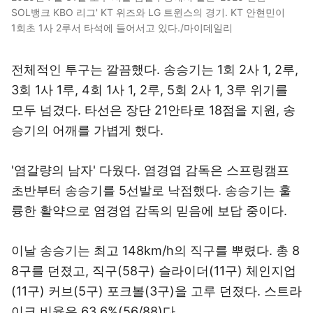
SOL뱅크 KBO 리그' KT 위즈와 LG 트윈스의 경기. KT 안현민이
1회초 1사 2루서 타석에 들어서고 있다./마이데일리
전체적인 투구는 깔끔했다. 송승기는 1회 2사 1, 2루,
3회 1사 1루, 4회 1사 1, 2루, 5회 2사 1, 3루 위기를
모두 넘겼다. 타선은 장단 21안타로 18점을 지원, 송
승기의 어깨를 가볍게 했다.
'염갈량의 남자' 다웠다. 염경엽 감독은 스프링캠프
초반부터 송승기를 5선발로 낙점했다. 송승기는 훌
륭한 활약으로 염경엽 감독의 믿음에 보답 중이다.
이날 송승기는 최고 148km/h의 직구를 뿌렸다. 총 8
8구를 던졌고, 직구(58구) 슬라이더(11구) 체인지업
(11구) 커브(5구) 포크볼(3구)을 고루 던졌다. 스트라
이크 비율은 63.6%(56/88)다.