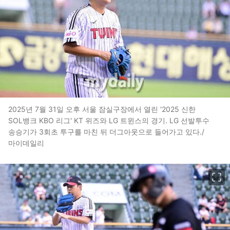
2025년 7월 31일 오후 서울 잠실구장에서 열린 '2025 신한
SOL뱅크 KBO 리그' KT 위즈와 LG 트윈스의 경기. LG 선발투수
송승기가 3회초 투구를 마친 뒤 더그아웃으로 들어가고 있다./
마이데일리
이미지 크게 보기