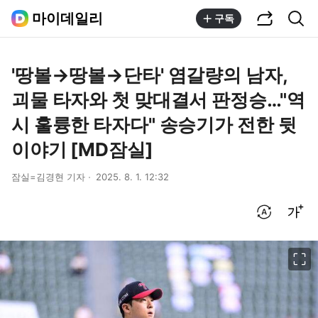
공유하기
통합검색
마이데일리
구독
'땅볼→땅볼→단타' 염갈량의 남자,
괴물 타자와 첫 맞대결서 판정승…"역
시 훌륭한 타자다" 송승기가 전한 뒷
이야기 [MD잠실]
잠실=김경현 기자
2025. 8. 1. 12:32
번역 설정
글씨크기 조절하기
이미지 크게 보기