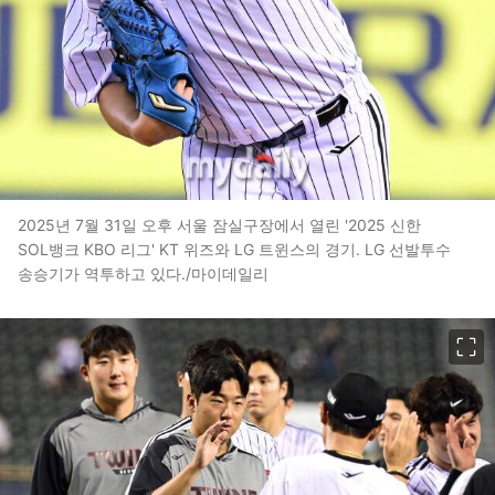
2025년 7월 31일 오후 서울 잠실구장에서 열린 '2025 신한
SOL뱅크 KBO 리그' KT 위즈와 LG 트윈스의 경기. LG 선발투수
송승기가 역투하고 있다./마이데일리
이미지 크게 보기