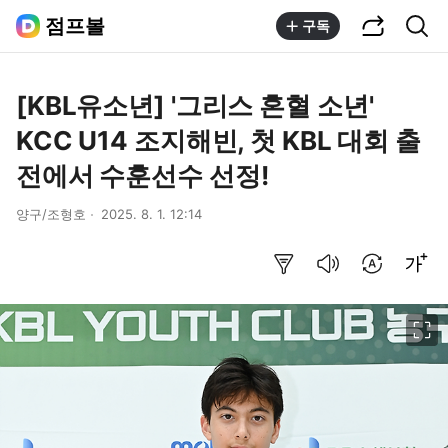
공유하기
통합검색
점프볼
구독
[KBL유소년] '그리스 혼혈 소년'
KCC U14 조지해빈, 첫 KBL 대회 출
전에서 수훈선수 선정!
양구/조형호
2025. 8. 1. 12:14
요약보기
음성으로 듣기
번역 설정
글씨크기 조절하기
이미지 크게 보기