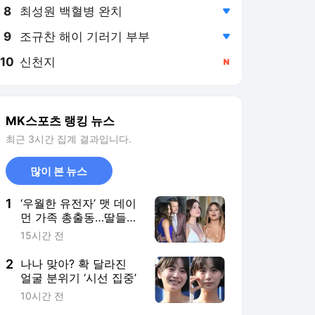
8
최성원 백혈병 완치
,하락
9
조규찬 해이 기러기 부부
,하락
10
신천지
,신규
MK스포츠 랭킹 뉴스
최근 3시간 집계 결과입니다.
많이 본 뉴스
1
‘우월한 유전자’ 맷 데이
먼 가족 총출동…딸들의
미모까지 빛난 레드카펫
15시간 전
2
나나 맞아? 확 달라진
얼굴 분위기 ‘시선 집중’
10시간 전