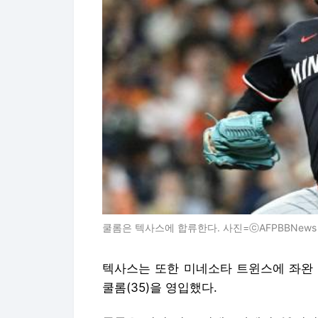
쿨롬은 텍사스에 합류한다. 사진=ⓒAFPBBNews =
텍사스는 또한 미네소타 트윈스에 좌완 
쿨롬(35)을 영입했다.