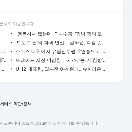
론사로 이동합니다.
ㅇ 저 아니에요”...이장우, ‘양다리 연예인’ 루머에 선긋기(종합) - MK스포츠
“행복하나 했는데...” 박수홍, ‘협박 혐의’로 고소당해…경찰 수사 착수 - MK스포츠
풀메 장착한 장원영, 원숄더+땋은머리로 잔디 찢었다…이게 무대 체질 - MK스포츠
‘트로트 퀸’의 파격 변신… 설하윤, 과감 컷아웃 수영복으로 드러낸 반전美 - MK스포츠
‘미쳤다’ 토트넘에 손흥민이 필요한 이유! 텔이 제대로 설명했다…“우리의 레전드, 함께 훈
스위스 U17 여자 유럽선수권, 2연승으로 4강 진출 유리한 고지 올라 - MK스포츠
김판곤 경질·신태용 선임? 울산, 2일 수원FC전 누가 지휘하나···“명확하게 말씀드릴 수 있는
트레이드 시장 마감한 다저스, ‘큰 거 한방’은 없었다 - MK스포츠
“태도 자체가 좋은 본보기 될 것”…손아섭 영입한 한화, ‘대권 도전’ 마지막 퍼즐 조각 채웠
U-12 대표팀, 일본전 0-4 완패...슈퍼라운드 공동 선두 - MK스포츠
서비스 약관/정책
 글쓴이에 있으며, Daum의 입장과 다를 수 있습니다.