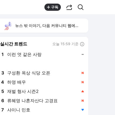
공유하기
검색
구독
뉴스 밖 이야기, 다음 커뮤니티 웹에서 보기
실시간 트렌드
오늘 15:59 기준
툴팁보기
1
이런 엿 같은 사랑
,유지
2
황희 폐버스 청년주택
,하락
3
구성환 옥상 식당 오픈
,신규
4
하영 배우
,신규
5
재벌 형사 시즌2
,상승
6
류혜영 나혼자산다 고경표
,신규
7
샤이니 민호
,하락