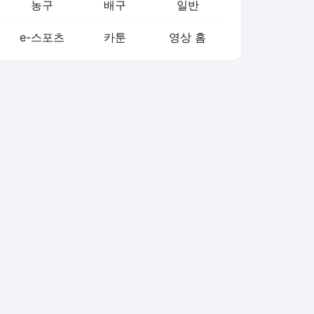
농구
배구
일반
e-스포츠
카툰
영상 홈