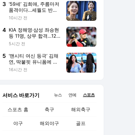
3
‘59세’ 김희애, 주름마저
품격이다…세월도 반한
우아함
10시간 전
4
KIA 정해영·삼성 좌승현
등 11명, 상무 합격…12
월 입대
5시간 전
5
‘맨시티 여신 등극’ 김채
연, 딱붙핏 유니폼에 이
런 비밀이?
16시간 전
서비스 바로가기
뉴스
연예
스포츠
스포츠 홈
축구
해외축구
야구
해외야구
골프