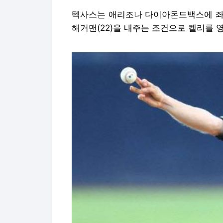
텍사스는 애리조나 다이아몬드백스에 좌완 
해거맨(22)을 내주는 조건으로 켈리를 