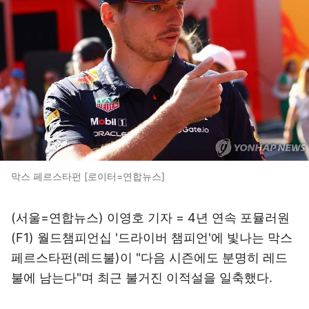
막스 페르스타펀 [로이터=연합뉴스]
(서울=연합뉴스) 이영호 기자 = 4년 연속 포뮬러원
(F1) 월드챔피언십 '드라이버 챔피언'에 빛나는 막스
페르스타펀(레드불)이 "다음 시즌에도 분명히 레드
불에 남는다"며 최근 불거진 이적설을 일축했다.