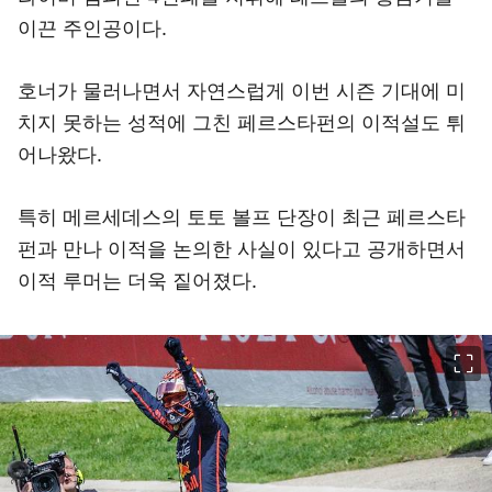
이끈 주인공이다.
호너가 물러나면서 자연스럽게 이번 시즌 기대에 미
치지 못하는 성적에 그친 페르스타펀의 이적설도 튀
어나왔다.
특히 메르세데스의 토토 볼프 단장이 최근 페르스타
펀과 만나 이적을 논의한 사실이 있다고 공개하면서
이적 루머는 더욱 짙어졌다.
이미지 크게 보기