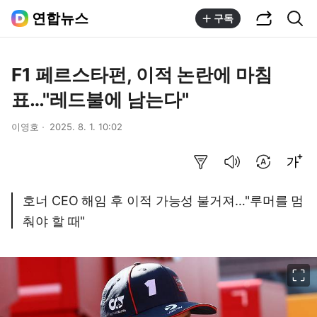
공유하기
통합검색
연합뉴스
구독
F1 페르스타펀, 이적 논란에 마침
표…"레드불에 남는다"
이영호
2025. 8. 1. 10:02
요약보기
음성으로 듣기
번역 설정
글씨크기 조절하기
호너 CEO 해임 후 이적 가능성 불거져…"루머를 멈
춰야 할 때"
이미지 크게 보기