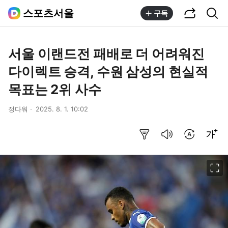
공유하기
통합검색
스포츠서울
구독
서울 이랜드전 패배로 더 어려워진
다이렉트 승격, 수원 삼성의 현실적
목표는 2위 사수
정다워
2025. 8. 1. 10:02
요약보기
음성으로 듣기
번역 설정
글씨크기 조절하기
이미지 크게 보기