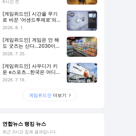
6시간 전
[게임위드인] 시간을 무기
로 바꾼 '어센드투제로'의
실험
2026. 8. 1.
[게임위드인] 게임은 안 해
도 굿즈는 산다…2030이
게임에 남는 법
2026. 7. 25.
[게임위드인] 사우디가 키
운 e스포츠…한국은 어디에
있나
2026. 7. 19.
게임위드인
더보기
연합뉴스 랭킹 뉴스
최근 3시간 집계 결과입니다.