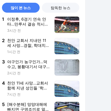
많이 본 뉴스
탐독한 뉴스
1
이정후, 6경기 연속 안
타…만루서 결승 적시타
(종합)
3시간 전
2
천안 교회서 지내던 11
세 사망…경찰, 학대치사
여부 수사(종합)
1시간 전
3
야구인가 농구인가…덕
수고, 봉황대기서 대구
북구SC에 42-0 승리
2시간 전
4
천안 11세 사망…교회서
함께 지낸 성인들 '학대
치사' 여부 수사
7시간 전
5
[해수분해] 망망대해에
빠지면 구명조끼로 얼마