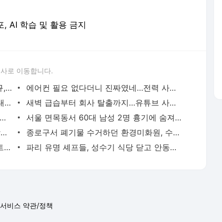
포, AI 학습 및 활용 금지
론사로 이동합니다.
이임생이 밝힌 홍명보 선임 내막…"정몽규, TD판단 믿는다고 해"(종합) | 연합뉴스
에어컨 필요 없다더니 진짜였네…전력 사용량으로 본 냉방 도시 | 연합뉴스
천안 교회서 지내던 11세 사망…경찰, 학대치사 여부 수사(종합) | 연합뉴스
새벽 급습부터 회사 탈출까지…유튜브 사로잡은 '날것'의 일상 | 연합뉴스
고령 도전 119세…"오래 살려면 일하고 건강하게 먹어라" | 연합뉴스
서울 면목동서 60대 남성 2명 흉기에 숨져…지인 사이 추정(종합) | 연합뉴스
'김부장' 제작사 판타지오 회장, 자본시장법 위반 혐의 피소 | 연합뉴스
종로구서 폐기물 수거하던 환경미화원, 수거차에 치여 숨져 | 연합뉴스
호흡곤란 생후 2일 신생아, 경찰 에스코트로 생명 구해 | 연합뉴스
파리 유명 셰프들, 성수기 식당 닫고 안동서 한식 배운다 | 연합뉴스
서비스 약관/정책