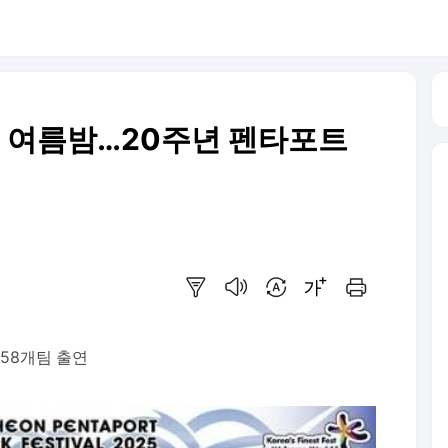
 여름밤…20주년 펜타포트
요약보기
음성으로 듣기
번역 설정
글씨크기 조절하기
인쇄하기
 58개팀 출연