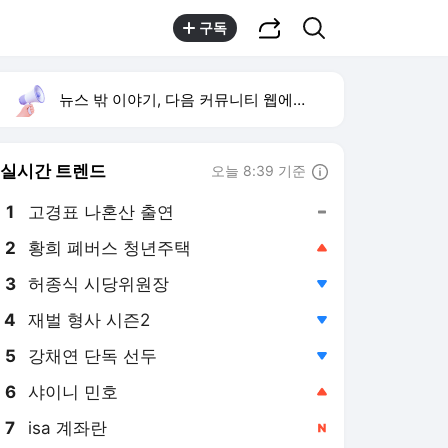
공유하기
검색
구독
뉴스 밖 이야기, 다음 커뮤니티 웹에서 보기
실시간 트렌드
오늘 8:39 기준
툴팁보기
1
고경표 나혼산 출연
,유지
3
허종식 시당위원장
,하락
4
재벌 형사 시즌2
,하락
5
강채연 단독 선두
,하락
6
샤이니 민호
,상승
7
isa 계좌란
,신규