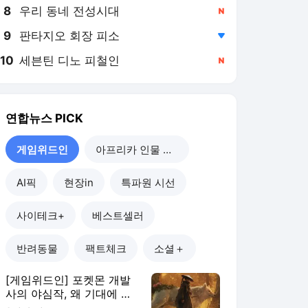
8
우리 동네 전성시대
,신규
9
판타지오 회장 피소
,하락
10
세븐틴 디노 피철인
,신규
연합뉴스
PICK
게임위드인
아프리카 인물 열전
AI픽
현장in
특파원 시선
사이테크+
베스트셀러
반려동물
팩트체크
소셜＋
[게임위드인] 포켓몬 개발
사의 야심작, 왜 기대에 못
미쳤나