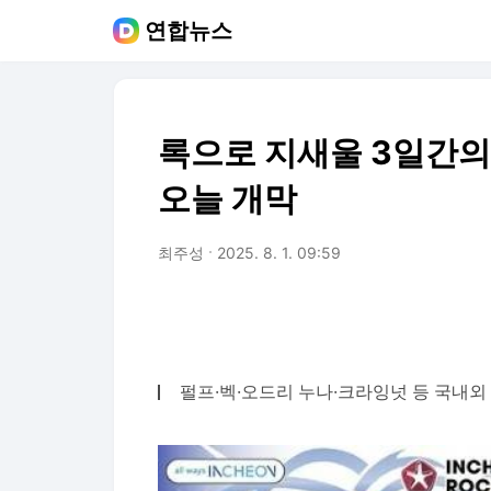
연합뉴스
록으로 지새울 3일간의
오늘 개막
최주성
2025. 8. 1. 09:59
펄프·벡·오드리 누나·크라잉넛 등 국내외