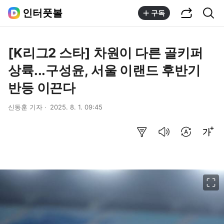
공유하기
통합검색
인터풋볼
구독
[K리그2 스타] 차원이 다른 골키퍼
상륙...구성윤, 서울 이랜드 후반기
반등 이끈다
신동훈 기자
2025. 8. 1. 09:45
요약보기
음성으로 듣기
번역 설정
글씨크기 조절하기
이미지 크게 보기