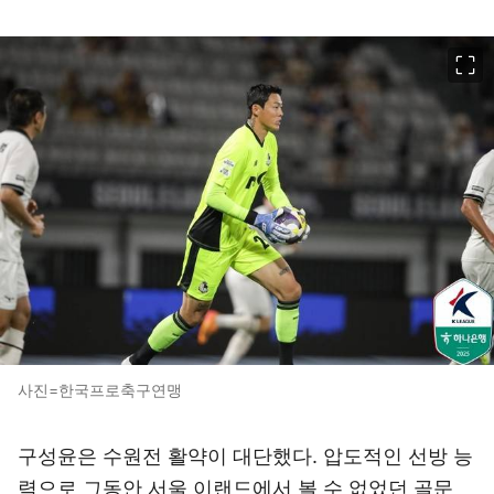
이미지 크게 보기
사진=한국프로축구연맹
구성윤은 수원전 활약이 대단했다. 압도적인 선방 능
력으로 그동안 서울 이랜드에서 볼 수 없었던 골문