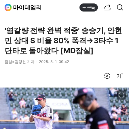
공유하기
통합검색
마이데일리
구독
'염갈량 전략 완벽 적중' 송승기, 안현
민 상대 S 비율 80% 폭격→3타수 1
단타로 돌아왔다 [MD잠실]
잠실=김경현 기자
2025. 8. 1. 09:42
번역 설정
글씨크기 조절하기
이미지 크게 보기