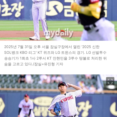
2025년 7월 31일 오후 서울 잠실구장에서 열린 '2025 신한
SOL뱅크 KBO 리그' KT 위즈와 LG 트윈스의 경기. LG 선발투수
송승기가 1회초 1사 2루서 KT 안현민을 3루수 땅볼로 처리한 뒤
숨을 고르고 있다./잠실=유진형 기자
이미지 크게 보기