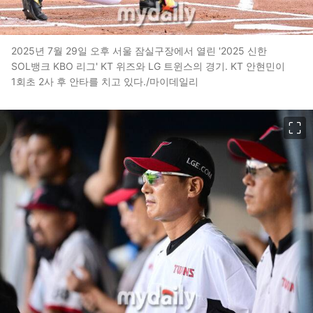
2025년 7월 29일 오후 서울 잠실구장에서 열린 '2025 신한
SOL뱅크 KBO 리그' KT 위즈와 LG 트윈스의 경기. KT 안현민이
1회초 2사 후 안타를 치고 있다./마이데일리
이미지 크게 보기