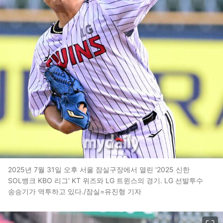
2025년 7월 31일 오후 서울 잠실구장에서 열린 '2025 신한
SOL뱅크 KBO 리그' KT 위즈와 LG 트윈스의 경기. LG 선발투수
송승기가 역투하고 있다./잠실=유진형 기자
이미지 크게 보기