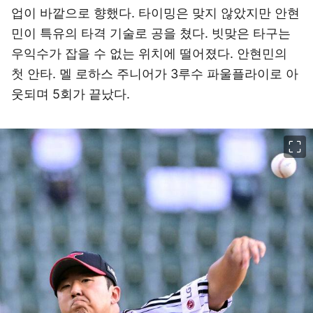
업이 바깥으로 향했다. 타이밍은 맞지 않았지만 안현
민이 특유의 타격 기술로 공을 쳤다. 빗맞은 타구는
우익수가 잡을 수 없는 위치에 떨어졌다. 안현민의
첫 안타. 멜 로하스 주니어가 3루수 파울플라이로 아
웃되며 5회가 끝났다.
이미지 크게 보기