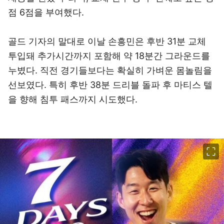
점 6점을 부여했다.
골드 기자의 말대로 이날 손흥민은 후반 31분 교체
투입돼 추가시간까지 포함해 약 18분간 그라운드를
누볐다. 직전 경기들보다는 확실히 가벼운 몸놀림을
선보였다. 특히 후반 38분 드리블 돌파 후 마티스 텔
을 향해 침투 패스까지 시도했다.
이미지 크게 보기