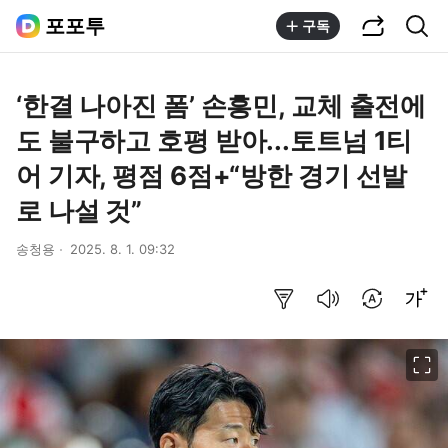
공유하기
통합검색
포포투
구독
‘한결 나아진 폼’ 손흥민, 교체 출전에
도 불구하고 호평 받아...토트넘 1티
어 기자, 평점 6점+“방한 경기 선발
로 나설 것”
송청용
2025. 8. 1. 09:32
요약보기
음성으로 듣기
번역 설정
글씨크기 조절하기
이미지 크게 보기