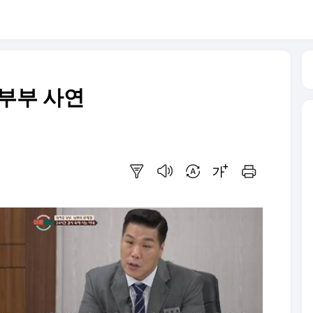
 부부 사연
요약보기
음성으로 듣기
번역 설정
글씨크기 조절하기
인쇄하기