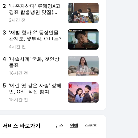
2
'나혼자산다' 류혜영X고
경표 함흥냉면 맛집(나
혼산)
2시간 전
3
'재벌 형사 2' 등장인물
관계도, 몇부작, OTT는?
4시간 전
4
‘나솔사계’ 국화, 첫인상
몰표
18시간 전
5
‘이런 엿 같은 사랑’ 정해
인, OST 직접 참여
15시간 전
서비스 바로가기
뉴스
연예
스포츠