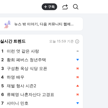
공유하기
검색
구독
뉴스 밖 이야기, 다음 커뮤니티 웹에서 보기
실시간 트렌드
오늘 15:59 기준
툴팁보기
1
이런 엿 같은 사랑
,유지
2
황희 폐버스 청년주택
,하락
4
하영 배우
,신규
5
재벌 형사 시즌2
,상승
6
류혜영 나혼자산다 고경표
,신규
7
샤이니 민호
,하락