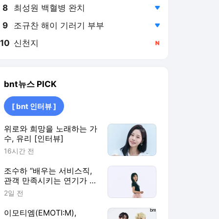
8
최성원 백혈병 완치
,하락
9
조규찬 해이 기러기 부부
,하락
10
신천지
,신규
bnt뉴스
PICK
[ bnt 인터뷰 ]
위로와 희망을 노래하는 가
수, 유리 [인터뷰]
16시간 전
조수하 “배우는 서비스직,
관객 만족시키는 연기가 먼
저” [인터뷰]
2일 전
이모티엠(EMOTI:M),