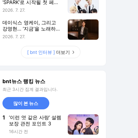
‘SPARK’로 시작될 첫 페이
지 [인터뷰]
2026. 7. 27.
데이식스 영케이, 그리고
강영현… ‘지금’을 노래하는
아티스트 [인터뷰]
2026. 7. 27.
[ bnt 인터뷰 ]
더보기
bnt뉴스 랭킹 뉴스
최근 3시간 집계 결과입니다.
많이 본 뉴스
1
‘이런 엿 같은 사랑’ 설렘
보장 관전 포인트 3
16시간 전