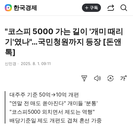
공유하기
통합검색
한국경제
구독
"코스피 5000 가는 길이 '개미 때리
기'였나"…국민청원까지 등장 [돈앤
톡]
신민경
2025. 8. 1. 09:11
요약보기
음성으로 듣기
번역 설정
글씨크기 조절하기
대주주 기준 50억→10억 개편
"연말 전 매도 쏟아진다" 개미들 '분통'
"코스피5000 외치면서 제도는 역행"
배당기준일 제도 개편도 겹쳐 혼선 가중