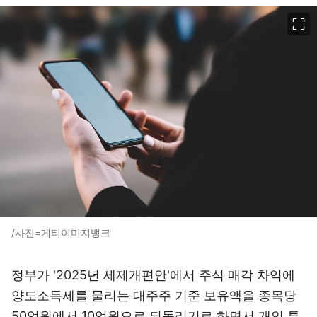
이미지 크게 보기
/사진=게티이미지뱅크
정부가 '2025년 세제개편안'에서 주식 매각 차익에
양도소득세를 물리는 대주주 기준 보유액을 종목당
50억원에서 10억원으로 되돌리기로 하면서 개인 투