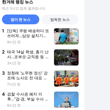
한겨레 랭킹 뉴스
최근 3시간 집계 결과입니다.
많이 본 뉴스
탐독한 뉴스
1
[단독] 쿠팡 배송하다 또
쓰러져…삼성 설치기사
“땀냄새로 평점 깎아”
9시간 전
2
태국 14살 학생, 총기 난
사…조부모·교직원 등 최
소 7명 사망
3시간 전
3
정청래 ‘노무현 정신’ 강
조에 노사모 전 대표 반
발…“전당대회, 비전 제
7시간 전
시를”
4
검찰 수사권 폐지 이
후…“검·경, 부실 수사 막
으려면 수사 초기 협력
6시간 전
필수”