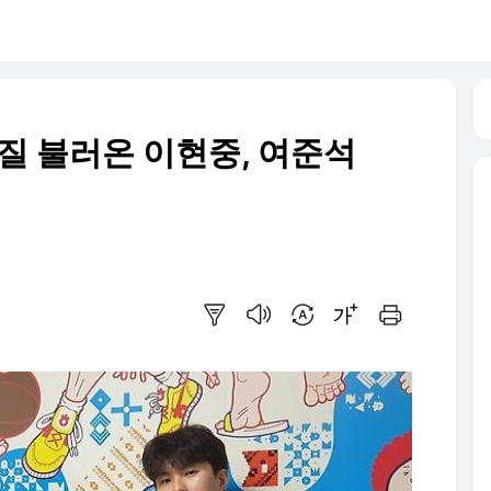
질 불러온 이현중, 여준석
요약보기
음성으로 듣기
번역 설정
글씨크기 조절하기
인쇄하기