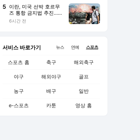
5
이란, 미국 선박 호르무
즈 통항 금지법 추진…
트럼프는 ‘속수무책’
6시간 전
서비스 바로가기
뉴스
연예
스포츠
스포츠 홈
축구
해외축구
야구
해외야구
골프
농구
배구
일반
e-스포츠
카툰
영상 홈