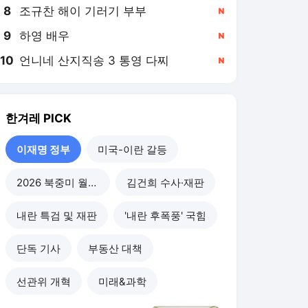
8
조규찬 해이 기러기 부부
,신규
9
하영 배우
,신규
10
언니네 산지직송 3 통영 다찌
,신규
한겨레
PICK
이재명 정부
미국-이란 갈등
2026 북중미 월드컵
김건희 수사·재판
내란 특검 및 재판
'내란 후폭풍' 국힘
단독 기사
부동산 대책
선관위 개혁
미래&과학