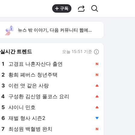
공유하기
검색
구독
뉴스 밖 이야기, 다음 커뮤니티 웹에서 보기
실시간 트렌드
오늘 15:51 기준
툴팁보기
1
고경표 나혼자산다 출연
,신규
2
황희 폐버스 청년주택
,신규
3
이런 엿 같은 사랑
,상승
4
구성환 김신영 풀코스 요리
,상승
5
샤이니 민호
,상승
6
재벌 형사 시즌2
,하락
7
최성원 백혈병 완치
,신규