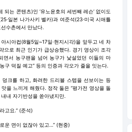
제 되는 콘텐츠)인 ‘유노윤호의 세번째 레슨’ 없이도
25·일본 나가사키 벨카)과 여준석(23·미국 시애틀
표선수촌에서 만났다.
 아시아컵(8월5일~17일·현지시각)을 앞두고 네 차
약으로 최근 인기가 급상승했다. 경기 영상이 조각
되면서 농구팬을 넘어 농구가 낯설었던 이들의 마
“농구 덕질 예고” 등의 인증과 각오가 줄을 잇는다.
 덩크를 하고, 화려한 드리블 스텝을 선보이는 등
 맛을 느끼게 해줬다. 정작 둘은 “평가전 영상을 돌
뷰 내내 자기반성을 쏟아냈지만.
고요.” (준석)
운 면이 없잖아 있고…” (현중)