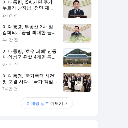
이 대통령, ISA 개편·주가
누르기 방지법 “전면 재검
토“ 지시
2시간 전
이 대통령, 부동산 2차 점
검회의…“공급 최대한 늘리
고 시기도 앞당겨라”
4시간 전
이 대통령, ‘호우 피해’ 안동
시·의성군 관할 4개면 특별
재난지역 선포
6시간 전
이 대통령, ‘국가폭력 사건’
첫 포괄 사과…“국가 책임
에 유효기간 없다”
7시간 전
이재명 정부
더보기