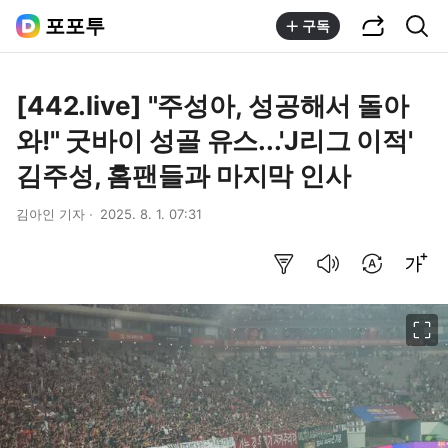
공유하기
통합검색
포포투
구독
[442.live] "주성아, 성공해서 돌아
와!" 굿바이 성골 유스...'J리그 이적'
김주성, 홈팬들과 마지막 인사
김아인 기자
2025. 8. 1. 07:31
요약보기
음성으로 듣기
번역 설정
글씨크기 조절하기
이미지 크게 보기