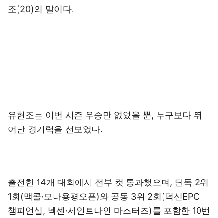
조(20)의 말이다.
유현조는 이번 시즌 우승만 없었을 뿐, 누구보다 뛰
어난 경기력을 선보였다.
출전한 14개 대회에서 전부 컷 통과했으며, 단독 2위
1회(맥콜·모나용평오픈)와 공동 3위 2회(덕신EPC
챔피언십, 넥센·세인트나인 마스터즈)를 포함한 10번