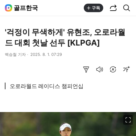
공유하기
통합검색
골프한국
구독
'걱정이 무색하게' 유현조, 오로라월
드 대회 첫날 선두 [KLPGA]
백승철 기자
2025. 8. 1. 07:29
요약보기
음성으로 듣기
번역 설정
글씨크기 조절하기
오로라월드 레이디스 챔피언십
이미지 크게 보기