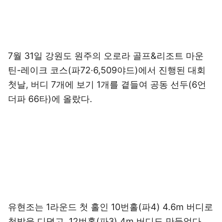
7월 31일 강원도 원주의 오로라 골프&리조트 마운
틴-레이크 코스(파72·6,509야드)에서 진행된 대회
첫날, 버디 7개에 보기 1개를 곁들여 공동 선두(6언
더파 66타)에 올랐다.
유현조는 1라운드 첫 홀인 10번홀(파4) 4.6m 버디로
첫발을 디뎠고, 12번홀(파3) 4m 버디도 만들었다.