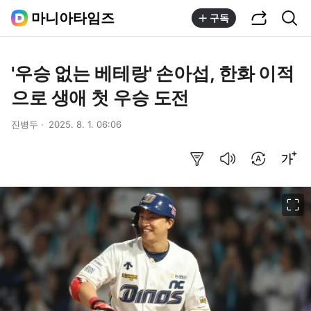
공유하기
통합검색
마니아타임즈
구독
'우승 없는 베테랑' 손아섭, 한화 이적
으로 생애 첫 우승 도전
진병두
2025. 8. 1. 06:06
요약보기
음성으로 듣기
번역 설정
글씨크기 조절하기
이미지 크게 보기