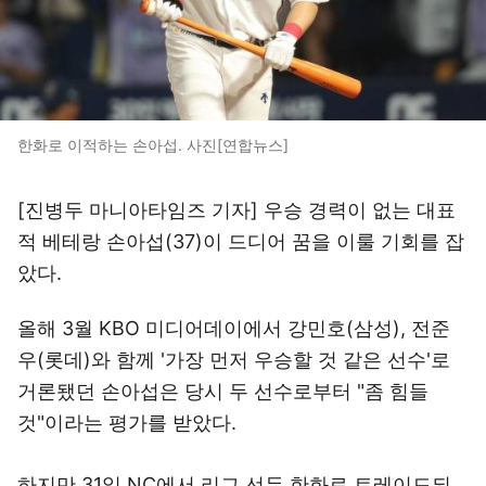
한화로 이적하는 손아섭. 사진[연합뉴스]
[진병두 마니아타임즈 기자] 우승 경력이 없는 대표
적 베테랑 손아섭(37)이 드디어 꿈을 이룰 기회를 잡
았다.
올해 3월 KBO 미디어데이에서 강민호(삼성), 전준
우(롯데)와 함께 '가장 먼저 우승할 것 같은 선수'로
거론됐던 손아섭은 당시 두 선수로부터 "좀 힘들
것"이라는 평가를 받았다.
하지만 31일 NC에서 리그 선두 한화로 트레이드되