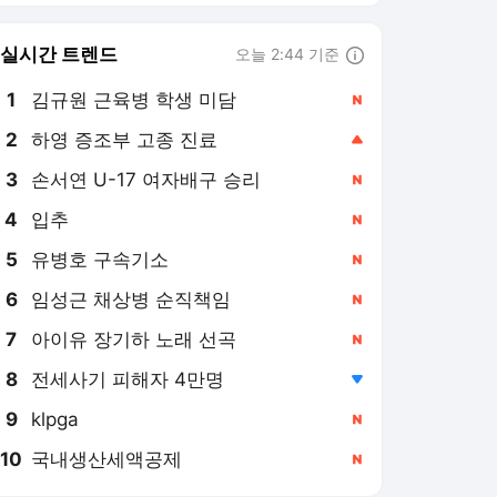
8
전세사기 피해자 4만명
,하락
9
klpga
,신규
10
국내생산세액공제
,신규
MHN스포츠
PICK
오늘 뭐 보지?
지금 연예계는
김혜수 "내 연애가 문제…
연애는 죽을 때까지 가능한
것" [MHN:픽]
11시간 전
"마음 정리 많이 했다"…김
다혜, 강신우 어머니에 속
마음 고백→오열('합숙맞선
13시간 전
2')
'봤냐고' 정삼, 합가 거부하