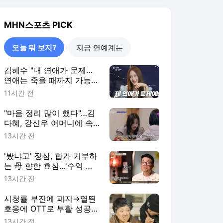
는 母 향한 효심…'수억 빚·
이혼·공황장애' 아픈사연
13시간 전
고백 (특종세상)
시청률 부진에 폐지→열띈
호응에 OTT로 부활 성공한
이 작품 정체 ('도라이버')
13시간 전
오늘 뭐 보지?
더보기
MHN스포츠 랭킹 뉴스
최근 3시간 집계 결과입니다.
많이 본 뉴스
1
"마음에 안 들면 안 오셔
도 된다" 이상준 측, LA
공연 논란→연출 PD까
4시간 전
지 '합세' [종합]