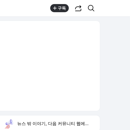
공유하기
검색
구독
뉴스 밖 이야기, 다음 커뮤니티 웹에서 보기
실시간 트렌드
오늘 2:44 기준
툴팁보기
1
김규원 근육병 학생 미담
,신규
2
하영 증조부 고종 진료
,상승
3
손서연 U-17 여자배구 승리
,신규
4
입추
,신규
5
유병호 구속기소
,신규
6
임성근 채상병 순직책임
,신규
7
아이유 장기하 노래 선곡
,신규