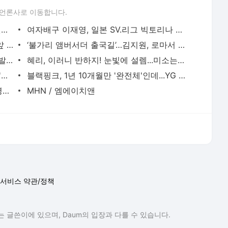
 언론사로 이동합니다.
'최음제 농담' 하정우, 결국 사과 엔딩...팬들은 "수위 지켜야"vs"너무 예민해" - MHN / 엠에이치앤
여자배구 이재영, 일본 SV.리그 빅토리나 히메지로 현역 복귀 - MHN / 엠에이치앤
'F1 더 무비' 1위 재탈환...200만 돌파 눈앞 [박스오피스] - MHN / 엠에이치앤
‘불가리 앰버서더 출국길’…김지원, 로마서 선보일 글로벌 캠페인 비주얼 주목 - MHN / 엠에이
'♥4살 연하 남편' 또 반하겠네...서동주, 발리서 뽐낸 '美친' 볼륨감 - MHN / 엠에이치앤
혜리, 이러니 반하지! 눈빛에 설렘...미소는 반칙 '비주얼 치트키' - MHN / 엠에이치앤
프나 이채영, 시스루 크롭탑으로 드러난 '완벽' 몸매...섹시 카리스마 폭발 - MHN / 엠에이치앤
블랙핑크, 1년 10개월만 '완전체'인데...YG 공개 사과, 왜? [공식입장 전문] - MHN / 엠에이치앤
이다희, 시크한 단발여신의 하트 [MHN영상] - MHN / 엠에이치앤
MHN / 엠에이치앤
서비스 약관/정책
 글쓴이에 있으며, Daum의 입장과 다를 수 있습니다.