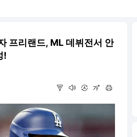
자 프리랜드, ML 데뷔전서 안
성!
요약보기
음성으로 듣기
번역 설정
글씨크기 조절하기
인쇄하기