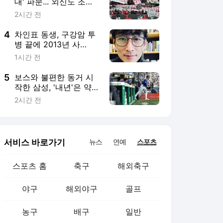
스포츠 홈
축구
해외축구
야구
해외야구
골프
농구
배구
일반
e-스포츠
카툰
영상 홈