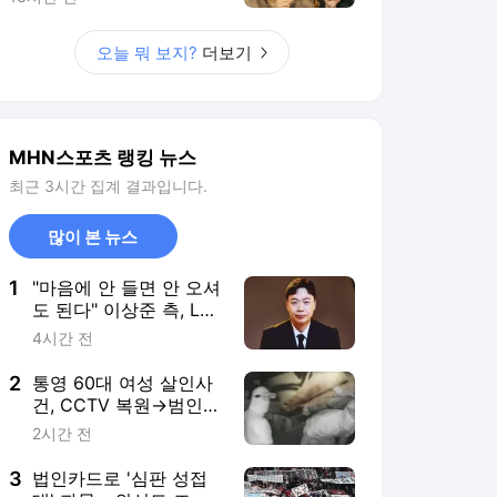
2
통영 60대 여성 살인사
건, CCTV 복원→범인
얼굴 '최초 공개' ('그것
2시간 전
이 알고 싶다')
3
법인카드로 '심판 성접
대' 파문... 외신도 조명
한 한국 축구의 민낯
2시간 전
4
차인표 동생, 구강암 투
병 끝에 2013년 사
망…"슬픔 느낄 여유도
1시간 전
없어"
5
보스와 불편한 동거 시
작한 삼성, '내년'은 약속
의 시간 될 수 있을까
2시간 전
서비스 바로가기
뉴스
연예
스포츠