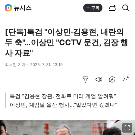
공유하기
통합검색
뉴시스
구독
[단독]특검 "이상민·김용현, 내란의
두 축"…이상민 "CCTV 문건, 김장 행
사 자료"
최서진 기자
2025. 7. 31. 23:19
요약보기
음성으로 듣기
번역 설정
글씨크기 조절하기
특검 "김용현 장관, 전화로 미리 계엄 알려줘"
이상민, 계엄날 울산 행사…"알았다면 갔겠나"
이미지 크게 보기