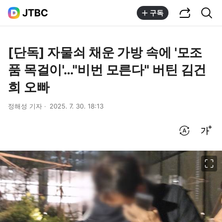
공유하기
통합검색
JTBC
구독
[단독] 자물쇠 채운 가방 속에 '모조
품 목걸이'…"비번 모른다" 버틴 김건
희 오빠
정해성 기자
2025. 7. 30. 18:13
번역 설정
글씨크기 조절하기
이미지 크게 보기